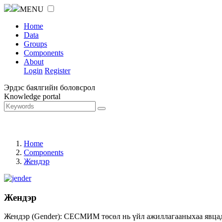
MENU
Home
Data
Groups
Components
About
Login
Register
Эрдэс баялгийн боловсрол
Knowledge portal
Home
Components
Жендэр
Жендэр
Жендэр (Gender): СЕСМИМ төсөл нь үйл ажиллагааныхаа явцад ж