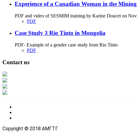
Experience of a Canadian Woman in the Minin
PDF and video of SESMIM training by Karine Doucet on Novemb
PDF
Case Study 3 Rio Tinto in Mongolia
PDF- Example of a gender case study from Rio Tinto
PDF
Contact us
Address: Ашигт малтмал, газрын тосны газар, Монгол Улс, Улаанбаатар хо
Факс: 976-11-310370
Вэб админ: 976-51-263915
Цахим шуудан: info@mrpam.gov.mn
Copyright © 2018 АМГТГ