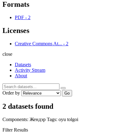
Formats
PDF
-
2
Licenses
Creative Commons At...
-
2
close
Datasets
Activity Stream
About
Order by
Go
2 datasets found
Components:
Жендэр
Tags:
oyu tolgoi
Filter Results