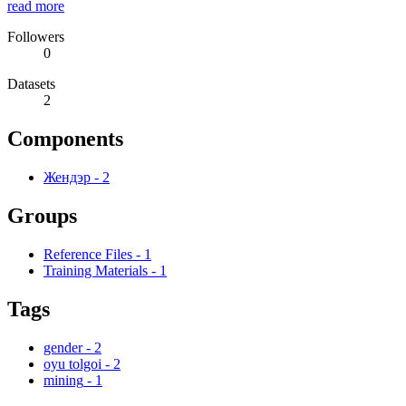
read more
Followers
0
Datasets
2
Components
Жендэр
-
2
Groups
Reference Files
-
1
Training Materials
-
1
Tags
gender
-
2
oyu tolgoi
-
2
mining
-
1