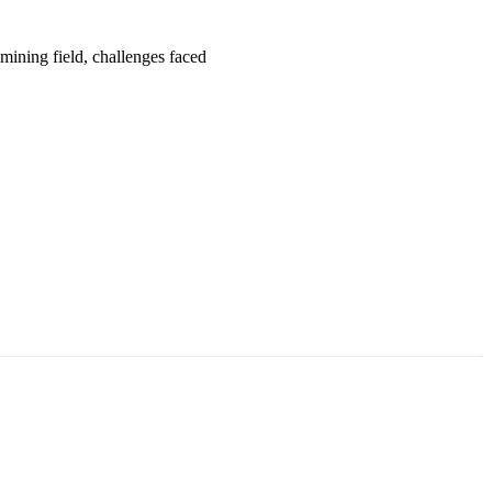
ning field, challenges faced
аруун жигүүр