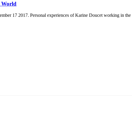
g World
er 17 2017. Personal experiences of Karine Doucet working in the mi
т 15170, Чингэлтэй дүүрэг, Барилгачдын талбай-3, Засгийн газрын XII байр, б