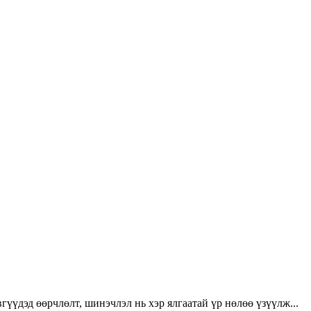
үүдэд өөрчлөлт, шинэчлэл нь хэр ялгаатай үр нөлөө үзүүлж...