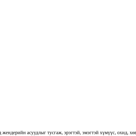
ендерийн асуудлыг тусгаж, эрэгтэй, эмэгтэй хүмүүс, охид, хөвг