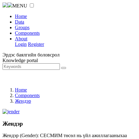
MENU
Home
Data
Groups
Components
About
Login
Register
Эрдэс баялгийн боловсрол
Knowledge portal
Home
Components
Жендэр
Жендэр
Жендэр (Gender): СЕСМИМ төсөл нь үйл ажиллагааныхаа