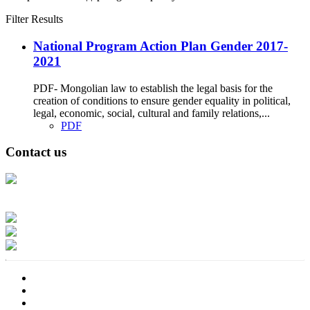
Filter Results
National Program Action Plan Gender 2017-
2021
PDF- Mongolian law to establish the legal basis for the
creation of conditions to ensure gender equality in political,
legal, economic, social, cultural and family relations,...
PDF
Contact us
Address: Ашигт малтмал, газрын тосны газар, Монгол Улс, Улаанбаатар
хот 15170, Чингэлтэй дүүрэг, Барилгачдын талбай-3, Засгийн газрын XII
байр, баруун жигүүр
Факс: 976-11-310370
Вэб админ: 976-51-263915
Цахим шуудан: info@mrpam.gov.mn