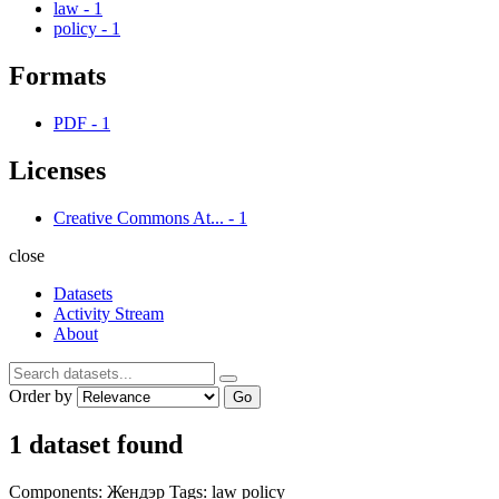
law
-
1
policy
-
1
Formats
PDF
-
1
Licenses
Creative Commons At...
-
1
close
Datasets
Activity Stream
About
Order by
Go
1 dataset found
Components:
Жендэр
Tags:
law
policy