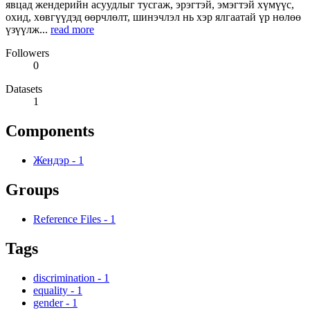
явцад жендерийн асуудлыг тусгаж, эрэгтэй, эмэгтэй хүмүүс,
охид, хөвгүүдэд өөрчлөлт, шинэчлэл нь хэр ялгаатай үр нөлөө
үзүүлж...
read more
Followers
0
Datasets
1
Components
Жендэр
-
1
Groups
Reference Files
-
1
Tags
discrimination
-
1
equality
-
1
gender
-
1