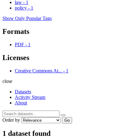
law
-
1
policy
-
1
Show Only Popular Tags
Formats
PDF
-
1
Licenses
Creative Commons At...
-
1
close
Datasets
Activity Stream
About
Order by
Go
1 dataset found