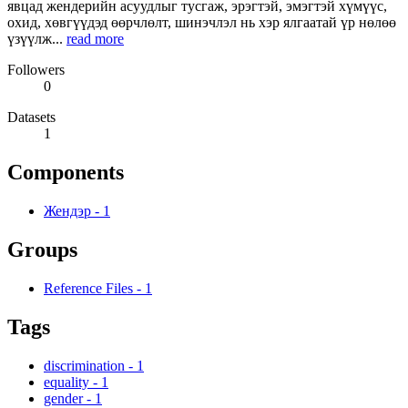
явцад жендерийн асуудлыг тусгаж, эрэгтэй, эмэгтэй хүмүүс,
охид, хөвгүүдэд өөрчлөлт, шинэчлэл нь хэр ялгаатай үр нөлөө
үзүүлж...
read more
Followers
0
Datasets
1
Components
Жендэр
-
1
Groups
Reference Files
-
1
Tags
discrimination
-
1
equality
-
1
gender
-
1