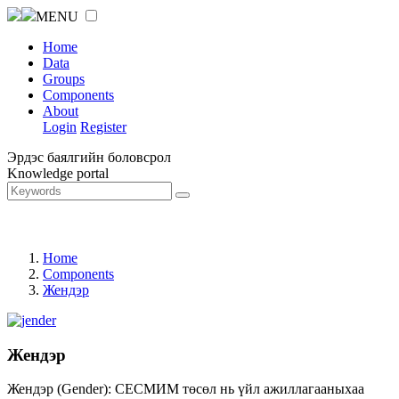
MENU
Home
Data
Groups
Components
About
Login
Register
Эрдэс баялгийн боловсрол
Knowledge portal
Home
Components
Жендэр
Жендэр
Жендэр (Gender): СЕСМИМ төсөл нь үйл ажиллагааныхаа