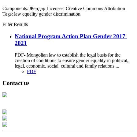
Components:
Жендэр
Licenses:
Creative Commons Attribution
Tags:
law
equality
gender
discrimination
Filter Results
National Program Action Plan Gender 2017-
2021
PDF- Mongolian law to establish the legal basis for the
creation of conditions to ensure gender equality in political,
legal, economic, social, cultural and family relations,...
PDF
Contact us
Address: Ашигт малтмал, газрын тосны газар, Монгол Улс, Улаанбаатар
хот 15170, Чингэлтэй дүүрэг, Барилгачдын талбай-3, Засгийн газрын XII
байр, баруун жигүүр
Факс: 976-11-310370
Вэб админ: 976-51-263915
Цахим шуудан: info@mrpam.gov.mn