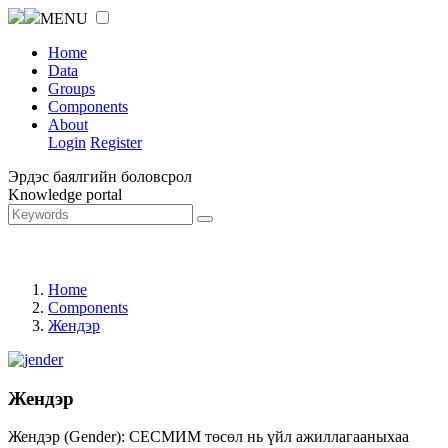
MENU
Home
Data
Groups
Components
About
Login
Register
Эрдэс баялгийн боловсрол
Knowledge portal
Home
Components
Жендэр
Жендэр
Жендэр (Gender): СЕСМИМ төсөл нь үйл ажиллагааныхаа