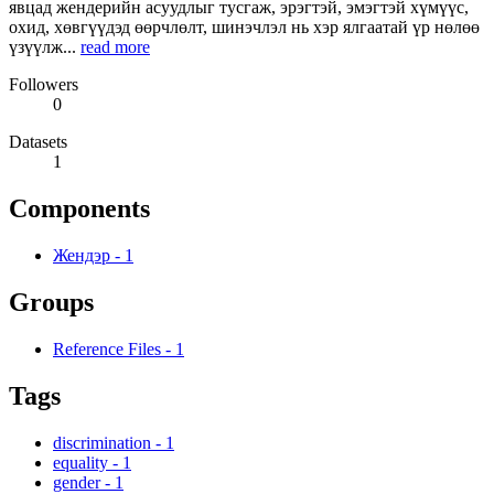
явцад жендерийн асуудлыг тусгаж, эрэгтэй, эмэгтэй хүмүүс,
охид, хөвгүүдэд өөрчлөлт, шинэчлэл нь хэр ялгаатай үр нөлөө
үзүүлж...
read more
Followers
0
Datasets
1
Components
Жендэр
-
1
Groups
Reference Files
-
1
Tags
discrimination
-
1
equality
-
1
gender
-
1