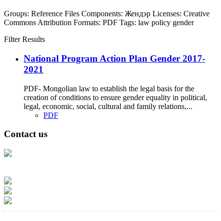
Groups:
Reference Files
Components:
Жендэр
Licenses:
Creative
Commons Attribution
Formats:
PDF
Tags:
law
policy
gender
Filter Results
National Program Action Plan Gender 2017-
2021
PDF- Mongolian law to establish the legal basis for the
creation of conditions to ensure gender equality in political,
legal, economic, social, cultural and family relations,...
PDF
Contact us
Address: Ашигт малтмал, газрын тосны газар, Монгол Улс, Улаанбаатар
хот 15170, Чингэлтэй дүүрэг, Барилгачдын талбай-3, Засгийн газрын XII
байр, баруун жигүүр
Факс: 976-11-310370
Вэб админ: 976-51-263915
Цахим шуудан: info@mrpam.gov.mn