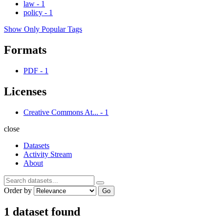
law
-
1
policy
-
1
Show Only Popular Tags
Formats
PDF
-
1
Licenses
Creative Commons At...
-
1
close
Datasets
Activity Stream
About
Order by
Go
1 dataset found