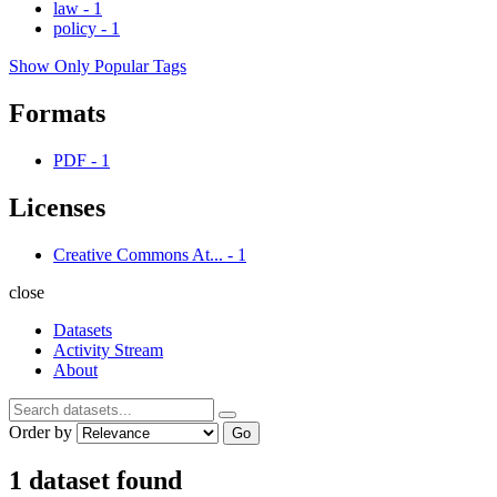
law
-
1
policy
-
1
Show Only Popular Tags
Formats
PDF
-
1
Licenses
Creative Commons At...
-
1
close
Datasets
Activity Stream
About
Order by
Go
1 dataset found