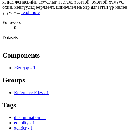
явцад жендерийн асуудлыг тусгаж, эрэгтэй, эмэгтэй хүмүүс,
охид, хөвгүүдэд өөрчлөлт, шинэчлэл нь хэр ялгаатай үр нөлөө
үзүүлж...
read more
Followers
0
Datasets
1
Components
Жендэр
-
1
Groups
Reference Files
-
1
Tags
discrimination
-
1
equality
-
1
gender
-
1