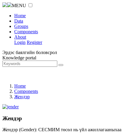
MENU
Home
Data
Groups
Components
About
Login
Register
Эрдэс баялгийн боловсрол
Knowledge portal
Home
Components
Жендэр
Жендэр
Жендэр (Gender): СЕСМИМ төсөл нь үйл ажиллагааныхаа