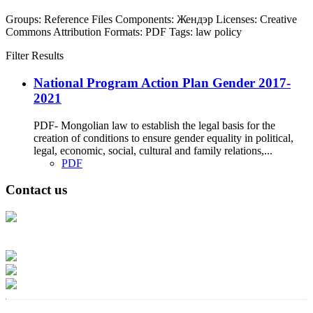
Groups:
Reference Files
Components:
Жендэр
Licenses:
Creative
Commons Attribution
Formats:
PDF
Tags:
law
policy
Filter Results
National Program Action Plan Gender 2017-
2021
PDF- Mongolian law to establish the legal basis for the
creation of conditions to ensure gender equality in political,
legal, economic, social, cultural and family relations,...
PDF
Contact us
Address: Ашигт малтмал, газрын тосны газар, Монгол Улс, Улаанбаатар
хот 15170, Чингэлтэй дүүрэг, Барилгачдын талбай-3, Засгийн газрын XII
байр, баруун жигүүр
Факс: 976-11-310370
Вэб админ: 976-51-263915
Цахим шуудан: info@mrpam.gov.mn