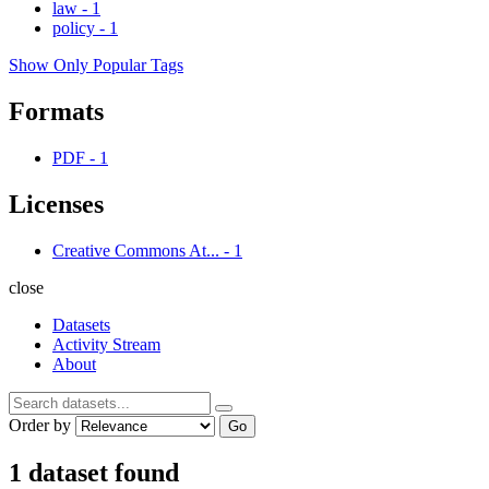
law
-
1
policy
-
1
Show Only Popular Tags
Formats
PDF
-
1
Licenses
Creative Commons At...
-
1
close
Datasets
Activity Stream
About
Order by
Go
1 dataset found