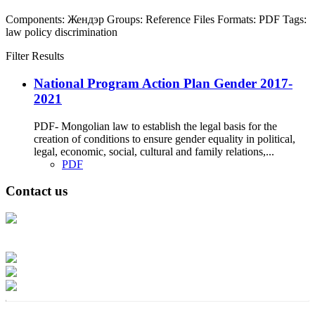
Components:
Жендэр
Groups:
Reference Files
Formats:
PDF
Tags:
law
policy
discrimination
Filter Results
National Program Action Plan Gender 2017-
2021
PDF- Mongolian law to establish the legal basis for the
creation of conditions to ensure gender equality in political,
legal, economic, social, cultural and family relations,...
PDF
Contact us
Address: Ашигт малтмал, газрын тосны газар, Монгол Улс, Улаанбаатар
хот 15170, Чингэлтэй дүүрэг, Барилгачдын талбай-3, Засгийн газрын XII
байр, баруун жигүүр
Факс: 976-11-310370
Вэб админ: 976-51-263915
Цахим шуудан: info@mrpam.gov.mn