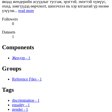
явцад жендерийн асуудлыг тусгаж, эрэгтэй, эмэгтэй хүмүүс,
охид, хөвгүүдэд өөрчлөлт, шинэчлэл нь хэр ялгаатай үр нөлөө
үзүүлж...
read more
Followers
0
Datasets
1
Components
Жендэр
-
1
Groups
Reference Files
-
1
Tags
discrimination
-
1
equality
-
1
gender
-
1