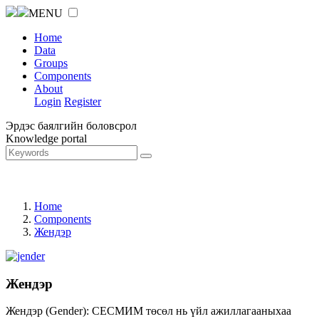
MENU
Home
Data
Groups
Components
About
Login
Register
Эрдэс баялгийн боловсрол
Knowledge portal
Home
Components
Жендэр
Жендэр
Жендэр (Gender): СЕСМИМ төсөл нь үйл ажиллагааныхаа