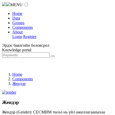
MENU
Home
Data
Groups
Components
About
Login
Register
Эрдэс баялгийн боловсрол
Knowledge portal
Home
Components
Жендэр
Жендэр
Жендэр (Gender): СЕСМИМ төсөл нь үйл ажиллагааныхаа