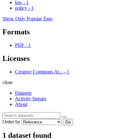
law
-
1
policy
-
1
Show Only Popular Tags
Formats
PDF
-
1
Licenses
Creative Commons At...
-
1
close
Datasets
Activity Stream
About
Order by
Go
1 dataset found