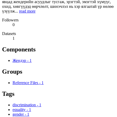
явцад жендерийн асуудлыг тусгаж, эрэгтэй, эмэгтэй хүмүүс,
охид, хөвгүүдэд өөрчлөлт, шинэчлэл нь хэр ялгаатай үр нөлөө
үзүүлж...
read more
Followers
0
Datasets
1
Components
Жендэр
-
1
Groups
Reference Files
-
1
Tags
discrimination
-
1
equality
-
1
gender
-
1