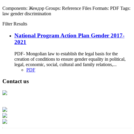
Components:
Жендэр
Groups:
Reference Files
Formats:
PDF
Tags:
law
gender
discrimination
Filter Results
National Program Action Plan Gender 2017-
2021
PDF- Mongolian law to establish the legal basis for the
creation of conditions to ensure gender equality in political,
legal, economic, social, cultural and family relations,...
PDF
Contact us
Address: Ашигт малтмал, газрын тосны газар, Монгол Улс, Улаанбаатар
хот 15170, Чингэлтэй дүүрэг, Барилгачдын талбай-3, Засгийн газрын XII
байр, баруун жигүүр
Факс: 976-11-310370
Вэб админ: 976-51-263915
Цахим шуудан: info@mrpam.gov.mn