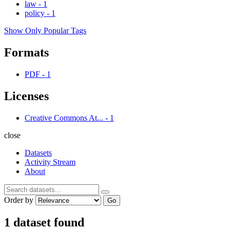
law
-
1
policy
-
1
Show Only Popular Tags
Formats
PDF
-
1
Licenses
Creative Commons At...
-
1
close
Datasets
Activity Stream
About
Order by
Go
1 dataset found