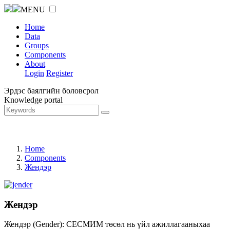
MENU
Home
Data
Groups
Components
About
Login
Register
Эрдэс баялгийн боловсрол
Knowledge portal
Home
Components
Жендэр
Жендэр
Жендэр (Gender): СЕСМИМ төсөл нь үйл ажиллагааныхаа