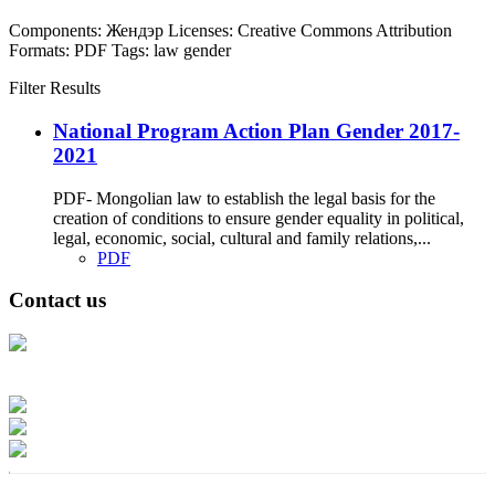
Components:
Жендэр
Licenses:
Creative Commons Attribution
Formats:
PDF
Tags:
law
gender
Filter Results
National Program Action Plan Gender 2017-
2021
PDF- Mongolian law to establish the legal basis for the
creation of conditions to ensure gender equality in political,
legal, economic, social, cultural and family relations,...
PDF
Contact us
Address: Ашигт малтмал, газрын тосны газар, Монгол Улс, Улаанбаатар
хот 15170, Чингэлтэй дүүрэг, Барилгачдын талбай-3, Засгийн газрын XII
байр, баруун жигүүр
Факс: 976-11-310370
Вэб админ: 976-51-263915
Цахим шуудан: info@mrpam.gov.mn