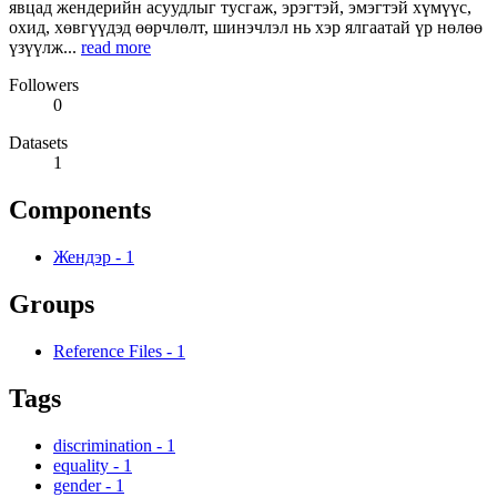
явцад жендерийн асуудлыг тусгаж, эрэгтэй, эмэгтэй хүмүүс,
охид, хөвгүүдэд өөрчлөлт, шинэчлэл нь хэр ялгаатай үр нөлөө
үзүүлж...
read more
Followers
0
Datasets
1
Components
Жендэр
-
1
Groups
Reference Files
-
1
Tags
discrimination
-
1
equality
-
1
gender
-
1