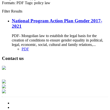
Formats:
PDF
Tags:
policy
law
Filter Results
National Program Action Plan Gender 2017-
2021
PDF- Mongolian law to establish the legal basis for the
creation of conditions to ensure gender equality in political,
legal, economic, social, cultural and family relations,...
PDF
Contact us
Address: Ашигт малтмал, газрын тосны газар, Монгол Улс, Улаанбаатар
хот 15170, Чингэлтэй дүүрэг, Барилгачдын талбай-3, Засгийн газрын XII
байр, баруун жигүүр
Факс: 976-11-310370
Вэб админ: 976-51-263915
Цахим шуудан: info@mrpam.gov.mn