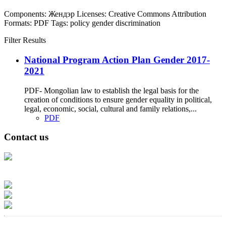
Components:
Жендэр
Licenses:
Creative Commons Attribution
Formats:
PDF
Tags:
policy
gender
discrimination
Filter Results
National Program Action Plan Gender 2017-
2021
PDF- Mongolian law to establish the legal basis for the
creation of conditions to ensure gender equality in political,
legal, economic, social, cultural and family relations,...
PDF
Contact us
Address: Ашигт малтмал, газрын тосны газар, Монгол Улс, Улаанбаатар
хот 15170, Чингэлтэй дүүрэг, Барилгачдын талбай-3, Засгийн газрын XII
байр, баруун жигүүр
Факс: 976-11-310370
Вэб админ: 976-51-263915
Цахим шуудан: info@mrpam.gov.mn