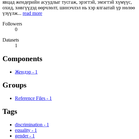
явцад жендерийн асуудлыг тусгаж, эрэгтэй, эмэгтэй хүмүүс,
охид, хөвгүүдэд өөрчлөлт, шинэчлэл нь хэр ялгаатай үр нөлөө
үзүүлж...
read more
Followers
0
Datasets
1
Components
Жендэр
-
1
Groups
Reference Files
-
1
Tags
discrimination
-
1
equality
-
1
gender
-
1