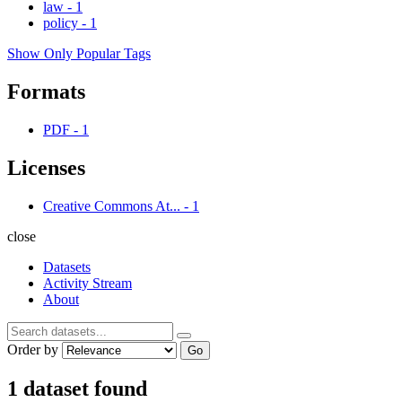
law
-
1
policy
-
1
Show Only Popular Tags
Formats
PDF
-
1
Licenses
Creative Commons At...
-
1
close
Datasets
Activity Stream
About
Order by
Go
1 dataset found