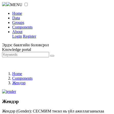
MENU
Home
Data
Groups
Components
About
Login
Register
Эрдэс баялгийн боловсрол
Knowledge portal
Home
Components
Жендэр
Жендэр
Жендэр (Gender): СЕСМИМ төсөл нь үйл ажиллагааныхаа