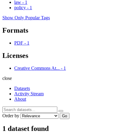
law
-
1
policy
-
1
Show Only Popular Tags
Formats
PDF
-
1
Licenses
Creative Commons At...
-
1
close
Datasets
Activity Stream
About
Order by
Go
1 dataset found