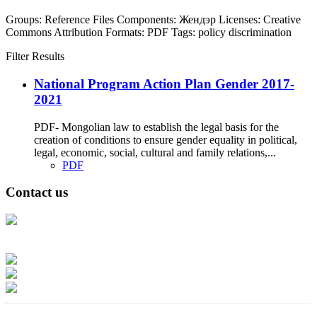
Groups:
Reference Files
Components:
Жендэр
Licenses:
Creative
Commons Attribution
Formats:
PDF
Tags:
policy
discrimination
Filter Results
National Program Action Plan Gender 2017-
2021
PDF- Mongolian law to establish the legal basis for the
creation of conditions to ensure gender equality in political,
legal, economic, social, cultural and family relations,...
PDF
Contact us
Address: Ашигт малтмал, газрын тосны газар, Монгол Улс, Улаанбаатар
хот 15170, Чингэлтэй дүүрэг, Барилгачдын талбай-3, Засгийн газрын XII
байр, баруун жигүүр
Факс: 976-11-310370
Вэб админ: 976-51-263915
Цахим шуудан: info@mrpam.gov.mn