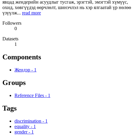
явцад жендерийн асуудлыг тусгаж, эрэгтэй, эмэгтэй хүмүүс,
охид, хөвгүүдэд өөрчлөлт, шинэчлэл нь хэр ялгаатай үр нөлөө
үзүүлж...
read more
Followers
0
Datasets
1
Components
Жендэр
-
1
Groups
Reference Files
-
1
Tags
discrimination
-
1
equality
-
1
gender
-
1