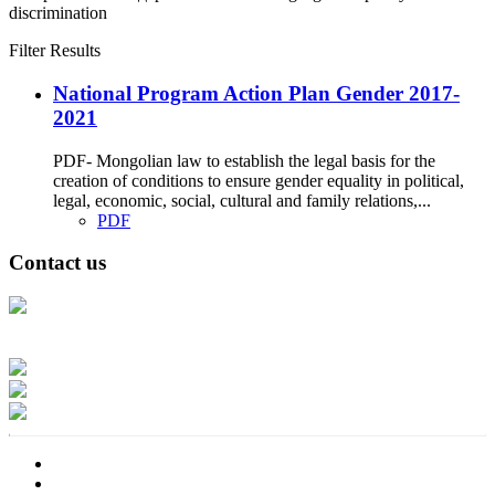
discrimination
Filter Results
National Program Action Plan Gender 2017-
2021
PDF- Mongolian law to establish the legal basis for the
creation of conditions to ensure gender equality in political,
legal, economic, social, cultural and family relations,...
PDF
Contact us
Address: Ашигт малтмал, газрын тосны газар, Монгол Улс, Улаанбаатар
хот 15170, Чингэлтэй дүүрэг, Барилгачдын талбай-3, Засгийн газрын XII
байр, баруун жигүүр
Факс: 976-11-310370
Вэб админ: 976-51-263915
Цахим шуудан: info@mrpam.gov.mn