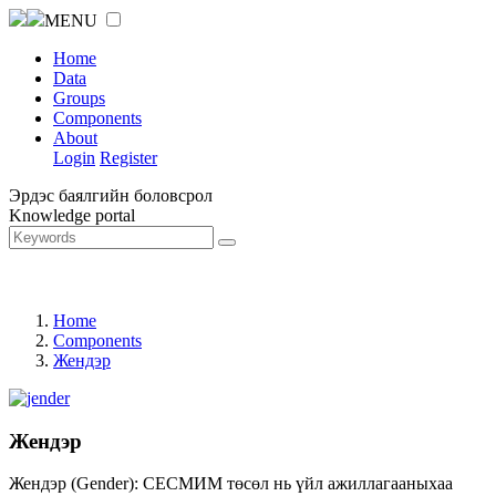
MENU
Home
Data
Groups
Components
About
Login
Register
Эрдэс баялгийн боловсрол
Knowledge portal
Home
Components
Жендэр
Жендэр
Жендэр (Gender): СЕСМИМ төсөл нь үйл ажиллагааныхаа