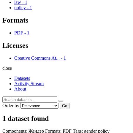
law
-
1
policy
-
1
Formats
PDF
-
1
Licenses
Creative Commons At...
-
1
close
Datasets
Activity Stream
About
Order by
Go
1 dataset found
Components:
Жендэр
Formats:
PDF
Tags:
gender
policy