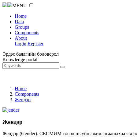
MENU
Home
Data
Groups
Components
About
Login
Register
Эрдэс баялгийн боловсрол
Knowledge portal
Home
Components
Жендэр
Жендэр
Жендэр (Gender): СЕСМИМ төсөл нь үйл ажиллагааныхаа явцад ж