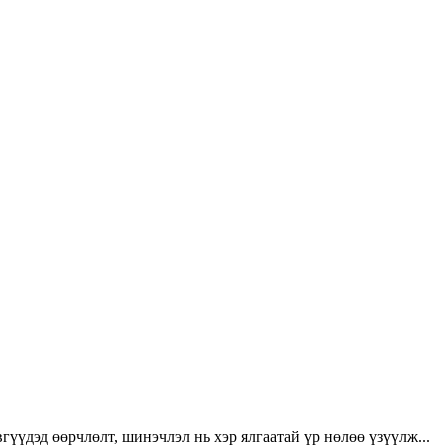
үүдэд өөрчлөлт, шинэчлэл нь хэр ялгаатай үр нөлөө үзүүлж...