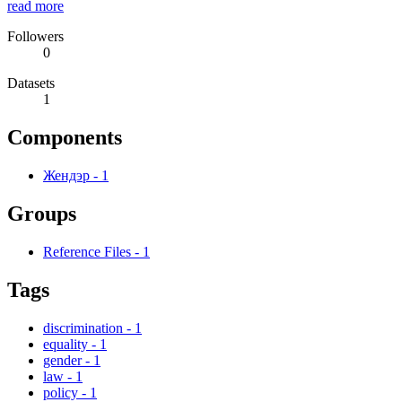
read more
Followers
0
Datasets
1
Components
Жендэр
-
1
Groups
Reference Files
-
1
Tags
discrimination
-
1
equality
-
1
gender
-
1
law
-
1
policy
-
1