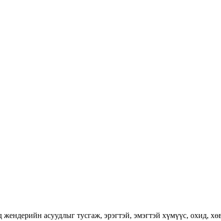
ендерийн асуудлыг тусгаж, эрэгтэй, эмэгтэй хүмүүс, охид, хөвг