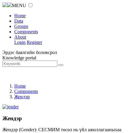
MENU
Home
Data
Groups
Components
About
Login
Register
Эрдэс баялгийн боловсрол
Knowledge portal
Home
Components
Жендэр
Жендэр
Жендэр (Gender): СЕСМИМ төсөл нь үйл ажиллагааныхаа