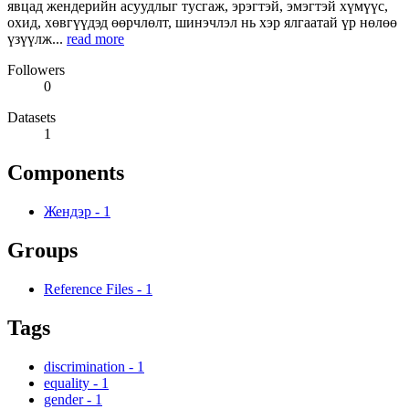
явцад жендерийн асуудлыг тусгаж, эрэгтэй, эмэгтэй хүмүүс,
охид, хөвгүүдэд өөрчлөлт, шинэчлэл нь хэр ялгаатай үр нөлөө
үзүүлж...
read more
Followers
0
Datasets
1
Components
Жендэр
-
1
Groups
Reference Files
-
1
Tags
discrimination
-
1
equality
-
1
gender
-
1