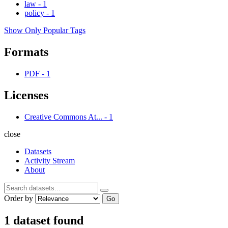
law
-
1
policy
-
1
Show Only Popular Tags
Formats
PDF
-
1
Licenses
Creative Commons At...
-
1
close
Datasets
Activity Stream
About
Order by
Go
1 dataset found