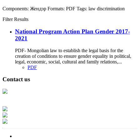
Components:
Жендэр
Formats:
PDF
Tags:
law
discrimination
Filter Results
National Program Action Plan Gender 2017-
2021
PDF- Mongolian law to establish the legal basis for the
creation of conditions to ensure gender equality in political,
legal, economic, social, cultural and family relations,...
PDF
Contact us
Address: Ашигт малтмал, газрын тосны газар, Монгол Улс, Улаанбаатар
хот 15170, Чингэлтэй дүүрэг, Барилгачдын талбай-3, Засгийн газрын XII
байр, баруун жигүүр
Факс: 976-11-310370
Вэб админ: 976-51-263915
Цахим шуудан: info@mrpam.gov.mn