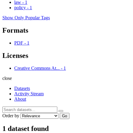
law
-
1
policy
-
1
Show Only Popular Tags
Formats
PDF
-
1
Licenses
Creative Commons At...
-
1
close
Datasets
Activity Stream
About
Order by
Go
1 dataset found