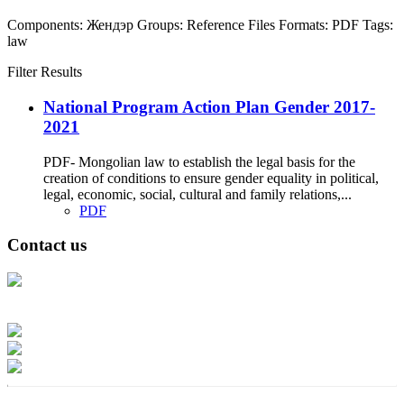
Components:
Жендэр
Groups:
Reference Files
Formats:
PDF
Tags:
law
Filter Results
National Program Action Plan Gender 2017-
2021
PDF- Mongolian law to establish the legal basis for the
creation of conditions to ensure gender equality in political,
legal, economic, social, cultural and family relations,...
PDF
Contact us
Address: Ашигт малтмал, газрын тосны газар, Монгол Улс, Улаанбаатар
хот 15170, Чингэлтэй дүүрэг, Барилгачдын талбай-3, Засгийн газрын XII
байр, баруун жигүүр
Факс: 976-11-310370
Вэб админ: 976-51-263915
Цахим шуудан: info@mrpam.gov.mn