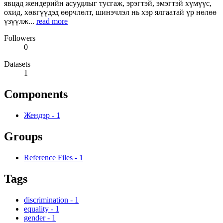
явцад жендерийн асуудлыг тусгаж, эрэгтэй, эмэгтэй хүмүүс,
охид, хөвгүүдэд өөрчлөлт, шинэчлэл нь хэр ялгаатай үр нөлөө
үзүүлж...
read more
Followers
0
Datasets
1
Components
Жендэр
-
1
Groups
Reference Files
-
1
Tags
discrimination
-
1
equality
-
1
gender
-
1