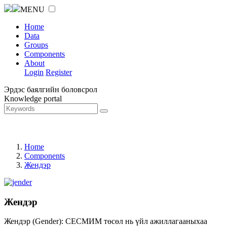
MENU
Home
Data
Groups
Components
About
Login
Register
Эрдэс баялгийн боловсрол
Knowledge portal
Home
Components
Жендэр
Жендэр
Жендэр (Gender): СЕСМИМ төсөл нь үйл ажиллагааныхаа