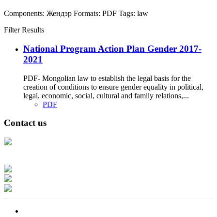
Components:
Жендэр
Formats:
PDF
Tags:
law
Filter Results
National Program Action Plan Gender 2017-
2021
PDF- Mongolian law to establish the legal basis for the
creation of conditions to ensure gender equality in political,
legal, economic, social, cultural and family relations,...
PDF
Contact us
Address: Ашигт малтмал, газрын тосны газар, Монгол Улс, Улаанбаатар
хот 15170, Чингэлтэй дүүрэг, Барилгачдын талбай-3, Засгийн газрын XII
байр, баруун жигүүр
Факс: 976-11-310370
Вэб админ: 976-51-263915
Цахим шуудан: info@mrpam.gov.mn