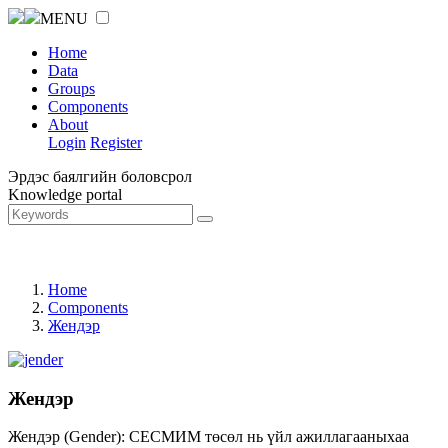
MENU
Home
Data
Groups
Components
About
Login
Register
Эрдэс баялгийн боловсрол
Knowledge portal
Home
Components
Жендэр
Жендэр
Жендэр (Gender): СЕСМИМ төсөл нь үйл ажиллагааныхаа