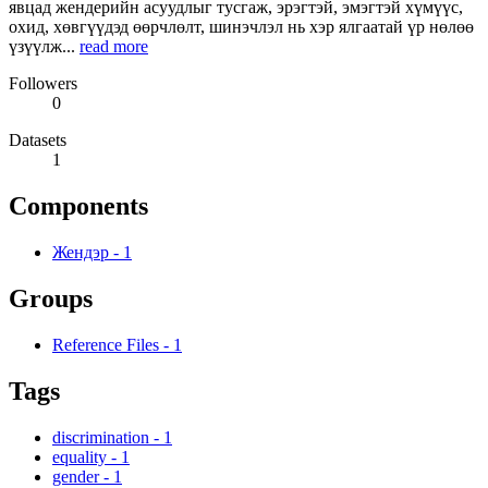
явцад жендерийн асуудлыг тусгаж, эрэгтэй, эмэгтэй хүмүүс,
охид, хөвгүүдэд өөрчлөлт, шинэчлэл нь хэр ялгаатай үр нөлөө
үзүүлж...
read more
Followers
0
Datasets
1
Components
Жендэр
-
1
Groups
Reference Files
-
1
Tags
discrimination
-
1
equality
-
1
gender
-
1