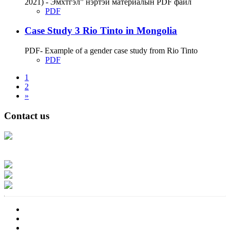
2021) - Эмхтгэл” нэртэй материалын PDF файл
PDF
Case Study 3 Rio Tinto in Mongolia
PDF- Example of a gender case study from Rio Tinto
PDF
1
2
»
Contact us
Address: Ашигт малтмал, газрын тосны газар, Монгол Улс, Улаанбаатар
хот 15170, Чингэлтэй дүүрэг, Барилгачдын талбай-3, Засгийн газрын XII
байр, баруун жигүүр
Факс: 976-11-310370
Вэб админ: 976-51-263915
Цахим шуудан: info@mrpam.gov.mn