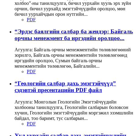
холбоо”-ны танилцуулга, бичил уурхайн хууль эрх зүйн
орчин, бичил уурхайд эмэгтэйчүүдийн оролцоо, мөн
бичил уурхайчдын орон нутгийн...
PDF
“Эрдэс баялгийн салбар ба жендэр: Байгаль
орчны менежмент ба иргэдийн оролцоо...
Агуулга: Байгаль орчны менежментийн төлөвлөгөөний
зорилго, Байгаль орчны менежментийн төлөвлөгөөнд
иргэдийн оролцоо, Сумын байгаль орчны
менежментийн төлөвлөгөө, Байгалийн...
PDF
“Геологийн салбар дахь эмэгтэйчүүд”
сэдэвтэй пресентацийн PDF файл
Агуулга: Монголын Геологийн Эмэгтэйчүүдийн
холбооны танилцуулга, Геологийн салбарын боловсон
хүчин, Геологийн эмэгтэйчүүдийн мэргэжил эзэмшлийн
байдал, тоо баримт, тус салбарын...
PDF
Уул уурхайн салбар дахь эмэгтэйчүүдийн