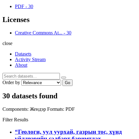
PDF
-
30
Licenses
Creative Commons At...
-
30
close
Datasets
Activity Stream
About
Order by
Go
30 datasets found
Components:
Жендэр
Formats:
PDF
Filter Results
“Геологи, уул уурхай, газрын тос, хүнд
үйлдвэрийн салбарт баримтлах