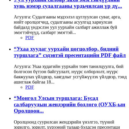
хувь нэмэр судалгааны урдьчилсан үр дү...
Агуулга: Судалгааны мэдээлэл цуглуулсан суваг, арга,
нийт оролцогчид, судалгааны асуулгад хариулсан
байдалд үндэслэн уул уурхайн салбарт ажиллаж буй
эмэгтэйчүүд, салбарт эмэгтэй...
PDF
“Ухаа хуудаг уурхайн цогцолбор, бидний
туршлага” сэдэвтэй пресентацийн PDF файл
Агуулга: Ухаа худагийн уурхайн товч танилцуулга, бий
болгосон бүтээн байгуулалт, нүүрс олборлолт, нүүрс
баяжуулах үйлдвэр, хаягдлыг усгүйжүүлэх үйлдвэр, тэнд
ашиглаж байгаа 18...
PDF
“Монгол Улсын туршлага: Бусад
салбаруудын жендэрийн бодлого (ОУХБ-ын
Оролцоон...
Оролцоонд суурилсан жендэрийн үнэлгээ, түүний
зорилго, зорилт, хүрээний талаар бэлдсэн пресентаци