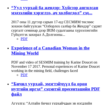
“Уул уурхай ба жендэр: Хүйсээр ангилсан
мэдээлийн хэрэглээ, ач холбогдол” сэд...
2017 оны 11 дүгээр сарын 17-нд СЕСМИМ төслөөс
зохион байгуулсан “Олборлох салбар ба Жендэр” сэдэвт
сургалт семинар дээр IRIM судалгааны хүрээлэнгийн
Гүйцэтгэх захирал А.Долгионы...
PDF
Experience of a Canadian Woman in the
Mining World
PDF and video of SESMIM training by Karine Doucet on
November 17 2017. Personal experiences of Karine Doucet
working in the mining field, challenges faced
PDF
“Бичил уурхай, эмэгтэйчүүд ба орон
нутгийн иргэд” сэдэвтэй пресентацийн PDF
файл
Агуулга: “Алтайн бичил уурхайчдын эв нэгдлийн