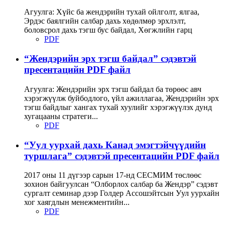
Агуулга: Хүйс ба жендэрийн тухай ойлголт, ялгаа,
Эрдэс баялгийн салбар дахь хөдөлмөр эрхлэлт,
боловсрол дахь тэгш бус байдал, Хөгжлийн гарц
PDF
“Жендэрийн эрх тэгш байдал” сэдэвтэй
пресентацийн PDF файл
Агуулга: Жендэрийн эрх тэгш байдал ба төрөөс авч
хэрэгжүүлж буйбодлого, үйл ажиллагаа, Жендэрийн эрх
тэгш байдлыг хангах тухай хуулийг хэрэгжүүлэх дунд
хугацааны стратеги...
PDF
“Уул уурхай дахь Канад эмэгтэйчүүдийн
туршлага” сэдэвтэй пресентацийн PDF файл
2017 оны 11 дүгээр сарын 17-нд СЕСМИМ төслөөс
зохион байгуулсан “Олборлох салбар ба Жендэр” сэдэвт
сургалт семинар дээр Голдер Ассошэйтсын Уул уурхайн
хог хаягдлын менежментийн...
PDF