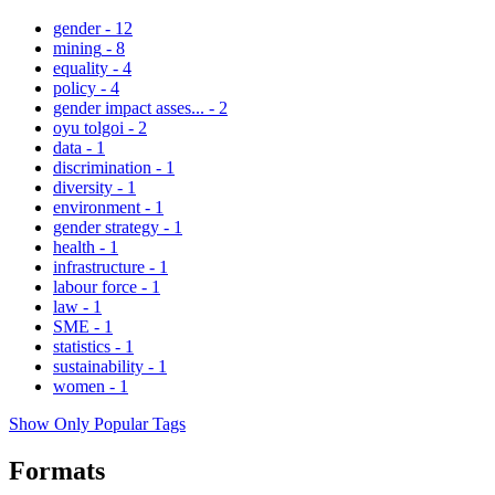
gender
-
12
mining
-
8
equality
-
4
policy
-
4
gender impact asses...
-
2
oyu tolgoi
-
2
data
-
1
discrimination
-
1
diversity
-
1
environment
-
1
gender strategy
-
1
health
-
1
infrastructure
-
1
labour force
-
1
law
-
1
SME
-
1
statistics
-
1
sustainability
-
1
women
-
1
Show Only Popular Tags
Formats