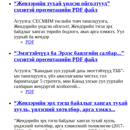
“Жендэрийн тухай үндсэн ойголтууд”
сэдэвтэй пресентацийн PDF файл
Агуулга: СЕСМИМ төслийн товч танилцуулга,
Жендэрийн үндсэн ойлголт, Жендэрийн тэгш эрх
байдлыг хангах төрийн бодлого, авах арга хэмжээ, Уул
уурхай ба жендэр
PDF
“Эмэгтэйчүүд ба Эрдэс баялгийн салбар...”
сэдэвтэй пресентацийн PDF файл
Агуулга: “Канадын уул уурхай дахь эмэгтэйчүүд ТББ”-
ын танилцуулга, үйл ажиллагааны чиглэл, гол
баримталдаг 5 стратеги, мөн Канад улсын уул уурхайн
салбарын жендэртэй холбоотой...
PDF
“Жендэрийн эрх тэгш байдлыг хангах тухай
хууль, үндэсний хөтөлбөр, арга хэмжэ...
“Жендэрийн эрх тэгш байдлыг хангах тухай хууль,
үндэсний хөтөлбөр, арга хэмжээний төлөвлөгөө (2017-