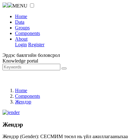
MENU
Home
Data
Groups
Components
About
Login
Register
Эрдэс баялгийн боловсрол
Knowledge portal
Home
Components
Жендэр
Жендэр
Жендэр (Gender): СЕСМИМ төсөл нь үйл ажиллагааныхаа