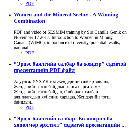
PDF
Women and the Mineral Sector... A Winning
Combination
PDF and video of SESMIM training by Siri Camille Genik on
November 17 2017. Introduction to Women in Mining
Canada (WIMC), importance of diversity, potential results,
national...
PDF
“Эрдэс баялгийн салбар ба жендэр” сэдэвтэй
пресентацийн PDF файл
Агуулга: УУХҮЯ-ны Жендерийн салбар зөвлөл,
Жендэрийн тэгш байдлыг хангах арга хэмжээ,
Жендэрийн тэгш байдал, Олборлох салбарт
ажиллагсдын хүйсийн харьцаа, Жендэрийн тэгш
байдлын...
PDF
“Эрдэс баялгийн салбар: Боловсрол ба
хөдөлмөр эрхлэлт” сэдэвтэй пресентацийн ...