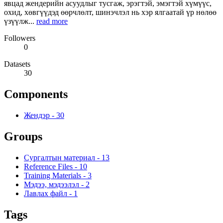
явцад жендерийн асуудлыг тусгаж, эрэгтэй, эмэгтэй хүмүүс,
охид, хөвгүүдэд өөрчлөлт, шинэчлэл нь хэр ялгаатай үр нөлөө
үзүүлж...
read more
Followers
0
Datasets
30
Components
Жендэр
-
30
Groups
Сургалтын материал
-
13
Reference Files
-
10
Training Materials
-
3
Мэдээ, мэдээлэл
-
2
Лавлах файл
-
1
Tags