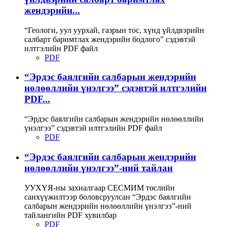
жендэрийн...
“Геологи, уул уурхай, газрын тос, хүнд үйлдвэрийн
салбарт баримтлах жендэрийн бодлого” сэдэвтэй
илтгэлийн PDF файл
PDF
“Эрдэс баялгийн салбарын жендэрийн
нөлөөллийн үнэлгээ” сэдэвтэй илтгэлийн
PDF...
“Эрдэс баялгийн салбарын жендэрийн нөлөөллийн
үнэлгээ” сэдэвтэй илтгэлийн PDF файл
PDF
“Эрдэс баялгийн салбарын жендэрийн
нөлөөллийн үнэлгээ”-ний тайлан
УУХҮЯ-ны захиалгаар СЕСМИМ төслийн
санхүүжилтээр боловсруулсан “Эрдэс баялгийн
салбарын жендэрийн нөлөөллийн үнэлгээ”-ний
тайлангийн PDF хувилбар
PDF