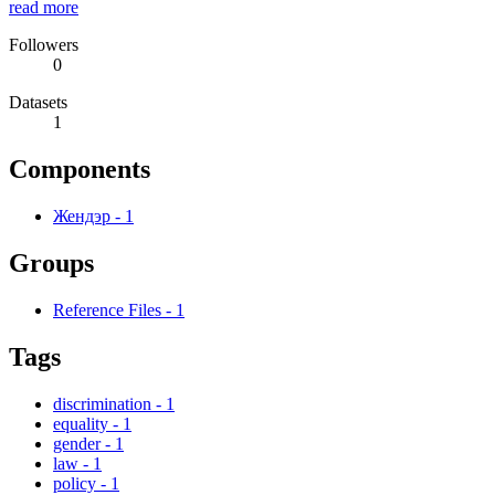
read more
Followers
0
Datasets
1
Components
Жендэр
-
1
Groups
Reference Files
-
1
Tags
discrimination
-
1
equality
-
1
gender
-
1
law
-
1
policy
-
1