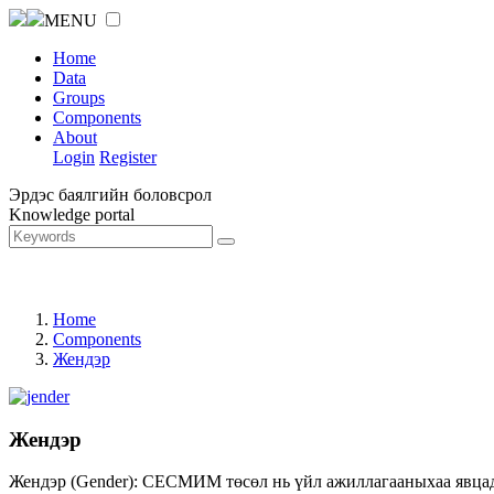
MENU
Home
Data
Groups
Components
About
Login
Register
Эрдэс баялгийн боловсрол
Knowledge portal
Home
Components
Жендэр
Жендэр
Жендэр (Gender): СЕСМИМ төсөл нь үйл ажиллагааныхаа явцад ж