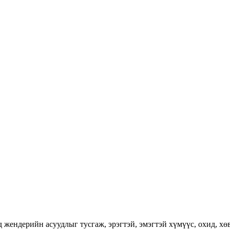
ендерийн асуудлыг тусгаж, эрэгтэй, эмэгтэй хүмүүс, охид, хөвг