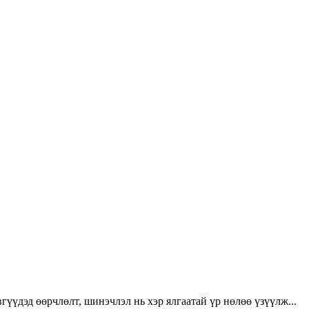
үүдэд өөрчлөлт, шинэчлэл нь хэр ялгаатай үр нөлөө үзүүлж...