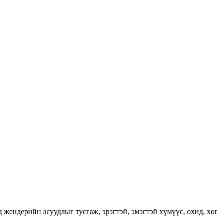
ендерийн асуудлыг тусгаж, эрэгтэй, эмэгтэй хүмүүс, охид, хөвг