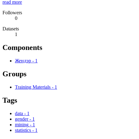
read more
Followers
0
Datasets
1
Components
Жендэр
-
1
Groups
Training Materials
-
1
Tags
data
-
1
gender
-
1
mining
-
1
statistics
-
1