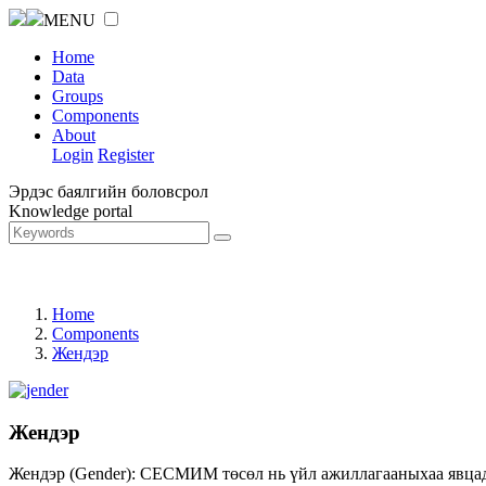
MENU
Home
Data
Groups
Components
About
Login
Register
Эрдэс баялгийн боловсрол
Knowledge portal
Home
Components
Жендэр
Жендэр
Жендэр (Gender): СЕСМИМ төсөл нь үйл ажиллагааныхаа явцад ж