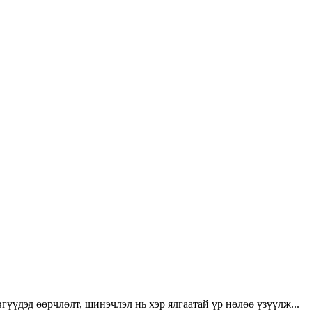
үүдэд өөрчлөлт, шинэчлэл нь хэр ялгаатай үр нөлөө үзүүлж...