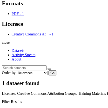
Formats
PDF
-
1
Licenses
Creative Commons At...
-
1
close
Datasets
Activity Stream
About
Order by
Go
1 dataset found
Licenses:
Creative Commons Attribution
Groups:
Training Materials
Filter Results