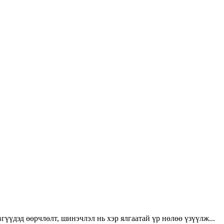
үүдэд өөрчлөлт, шинэчлэл нь хэр ялгаатай үр нөлөө үзүүлж...