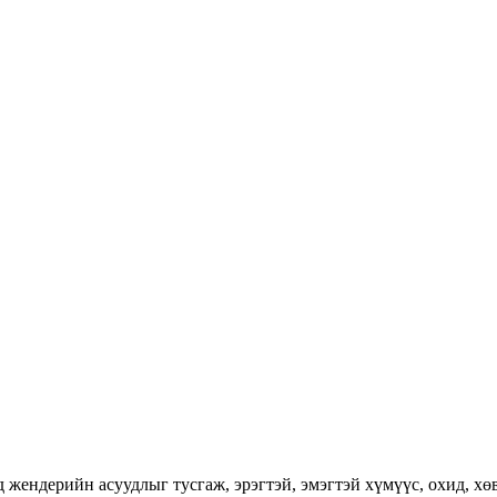
ендерийн асуудлыг тусгаж, эрэгтэй, эмэгтэй хүмүүс, охид, хөвг