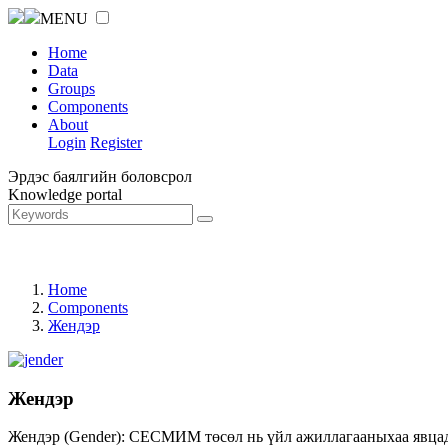
MENU
Home
Data
Groups
Components
About
Login
Register
Эрдэс баялгийн боловсрол
Knowledge portal
Home
Components
Жендэр
Жендэр
Жендэр (Gender): СЕСМИМ төсөл нь үйл ажиллагааныхаа явцад ж