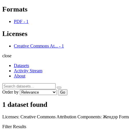
Formats
PDF
-
1
Licenses
Creative Commons At...
-
1
close
Datasets
Activity Stream
About
Order by
Go
1 dataset found
Licenses:
Creative Commons Attribution
Components:
Жендэр
Forma
Filter Results