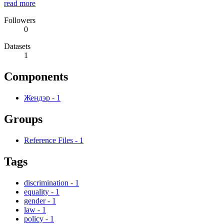
read more
Followers
0
Datasets
1
Components
Жендэр
-
1
Groups
Reference Files
-
1
Tags
discrimination
-
1
equality
-
1
gender
-
1
law
-
1
policy
-
1