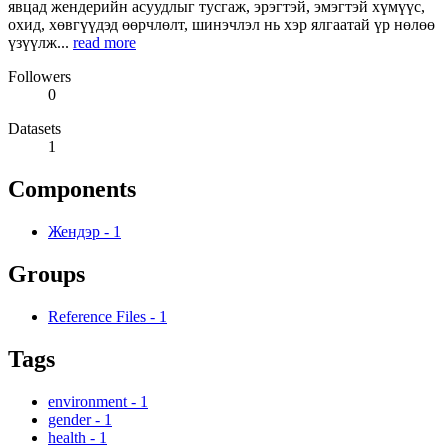
явцад жендерийн асуудлыг тусгаж, эрэгтэй, эмэгтэй хүмүүс,
охид, хөвгүүдэд өөрчлөлт, шинэчлэл нь хэр ялгаатай үр нөлөө
үзүүлж...
read more
Followers
0
Datasets
1
Components
Жендэр
-
1
Groups
Reference Files
-
1
Tags
environment
-
1
gender
-
1
health
-
1