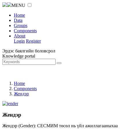
MENU
Home
Data
Groups
Components
About
Login
Register
Эрдэс баялгийн боловсрол
Knowledge portal
Home
Components
Жендэр
Жендэр
Жендэр (Gender): СЕСМИМ төсөл нь үйл ажиллагааныхаа