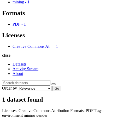
mining
-
1
Formats
PDF
-
1
Licenses
Creative Commons At...
-
1
close
Datasets
Activity Stream
About
Order by
Go
1 dataset found
Licenses:
Creative Commons Attribution
Formats:
PDF
Tags:
environment
mining
gender