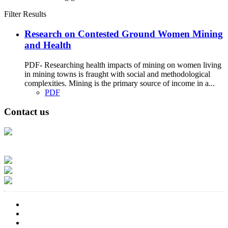
Filter Results
Research on Contested Ground Women Mining
and Health
PDF- Researching health impacts of mining on women living
in mining towns is fraught with social and methodological
complexities. Mining is the primary source of income in a...
PDF
Contact us
Address: Ашигт малтмал, газрын тосны газар, Монгол Улс, Улаанбаатар
хот 15170, Чингэлтэй дүүрэг, Барилгачдын талбай-3, Засгийн газрын XII
байр, баруун жигүүр
Факс: 976-11-310370
Вэб админ: 976-51-263915
Цахим шуудан: info@mrpam.gov.mn