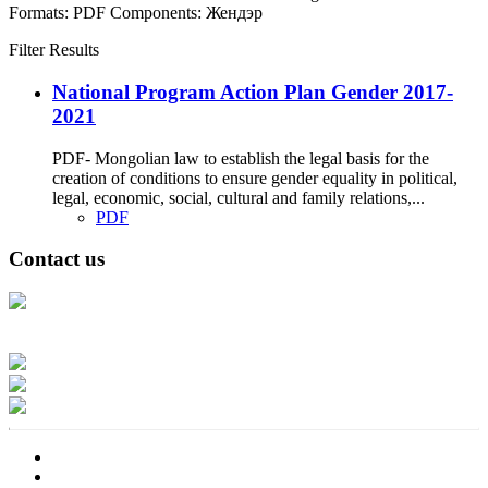
Formats:
PDF
Components:
Жендэр
Filter Results
National Program Action Plan Gender 2017-
2021
PDF- Mongolian law to establish the legal basis for the
creation of conditions to ensure gender equality in political,
legal, economic, social, cultural and family relations,...
PDF
Contact us
Address: Ашигт малтмал, газрын тосны газар, Монгол Улс, Улаанбаатар
хот 15170, Чингэлтэй дүүрэг, Барилгачдын талбай-3, Засгийн газрын XII
байр, баруун жигүүр
Факс: 976-11-310370
Вэб админ: 976-51-263915
Цахим шуудан: info@mrpam.gov.mn