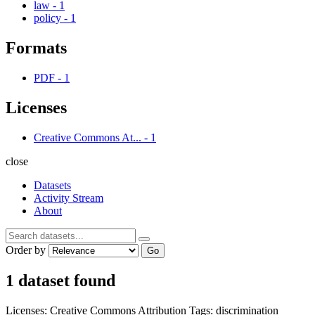
law
-
1
policy
-
1
Formats
PDF
-
1
Licenses
Creative Commons At...
-
1
close
Datasets
Activity Stream
About
Order by
Go
1 dataset found
Licenses:
Creative Commons Attribution
Tags:
discrimination