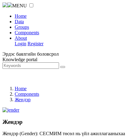
MENU
Home
Data
Groups
Components
About
Login
Register
Эрдэс баялгийн боловсрол
Knowledge portal
Home
Components
Жендэр
Жендэр
Жендэр (Gender): СЕСМИМ төсөл нь үйл ажиллагааныхаа