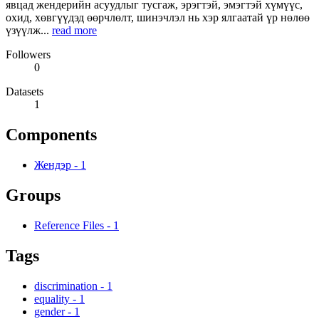
явцад жендерийн асуудлыг тусгаж, эрэгтэй, эмэгтэй хүмүүс,
охид, хөвгүүдэд өөрчлөлт, шинэчлэл нь хэр ялгаатай үр нөлөө
үзүүлж...
read more
Followers
0
Datasets
1
Components
Жендэр
-
1
Groups
Reference Files
-
1
Tags
discrimination
-
1
equality
-
1
gender
-
1