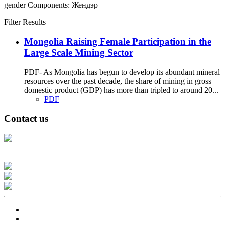
gender
Components:
Жендэр
Filter Results
Mongolia Raising Female Participation in the
Large Scale Mining Sector
PDF- As Mongolia has begun to develop its abundant mineral
resources over the past decade, the share of mining in gross
domestic product (GDP) has more than tripled to around 20...
PDF
Contact us
Address: Ашигт малтмал, газрын тосны газар, Монгол Улс, Улаанбаатар
хот 15170, Чингэлтэй дүүрэг, Барилгачдын талбай-3, Засгийн газрын XII
байр, баруун жигүүр
Факс: 976-11-310370
Вэб админ: 976-51-263915
Цахим шуудан: info@mrpam.gov.mn