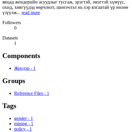
явцад жендерийн асуудлыг тусгаж, эрэгтэй, эмэгтэй хүмүүс,
охид, хөвгүүдэд өөрчлөлт, шинэчлэл нь хэр ялгаатай үр нөлөө
үзүүлж...
read more
Followers
0
Datasets
1
Components
Жендэр
-
1
Groups
Reference Files
-
1
Tags
gender
-
1
mining
-
1
policy
-
1