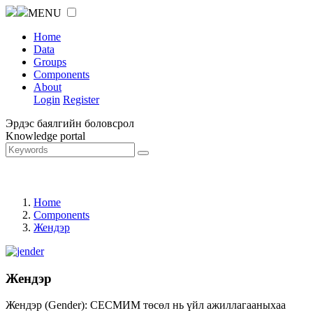
MENU
Home
Data
Groups
Components
About
Login
Register
Эрдэс баялгийн боловсрол
Knowledge portal
Home
Components
Жендэр
Жендэр
Жендэр (Gender): СЕСМИМ төсөл нь үйл ажиллагааныхаа