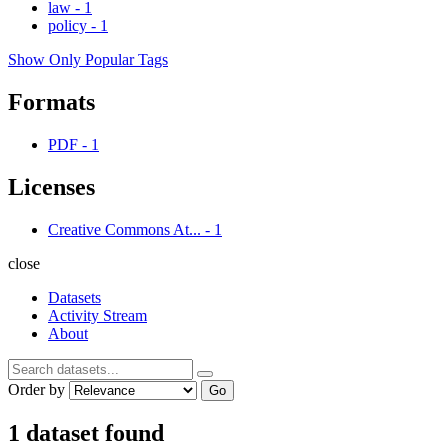
law
-
1
policy
-
1
Show Only Popular Tags
Formats
PDF
-
1
Licenses
Creative Commons At...
-
1
close
Datasets
Activity Stream
About
Order by
Go
1 dataset found