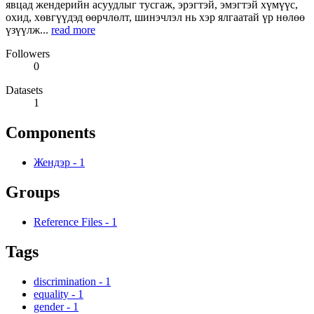
явцад жендерийн асуудлыг тусгаж, эрэгтэй, эмэгтэй хүмүүс,
охид, хөвгүүдэд өөрчлөлт, шинэчлэл нь хэр ялгаатай үр нөлөө
үзүүлж...
read more
Followers
0
Datasets
1
Components
Жендэр
-
1
Groups
Reference Files
-
1
Tags
discrimination
-
1
equality
-
1
gender
-
1