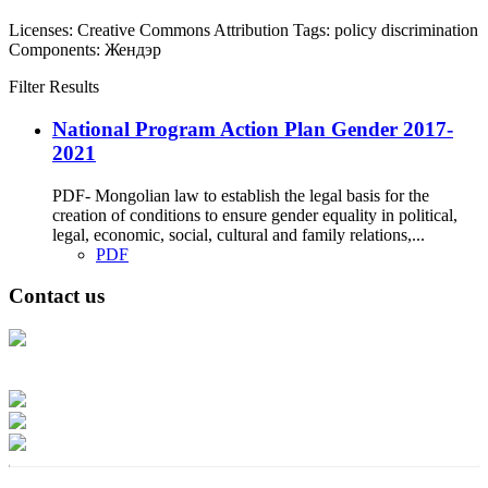
Licenses:
Creative Commons Attribution
Tags:
policy
discrimination
Components:
Жендэр
Filter Results
National Program Action Plan Gender 2017-
2021
PDF- Mongolian law to establish the legal basis for the
creation of conditions to ensure gender equality in political,
legal, economic, social, cultural and family relations,...
PDF
Contact us
Address: Ашигт малтмал, газрын тосны газар, Монгол Улс, Улаанбаатар
хот 15170, Чингэлтэй дүүрэг, Барилгачдын талбай-3, Засгийн газрын XII
байр, баруун жигүүр
Факс: 976-11-310370
Вэб админ: 976-51-263915
Цахим шуудан: info@mrpam.gov.mn