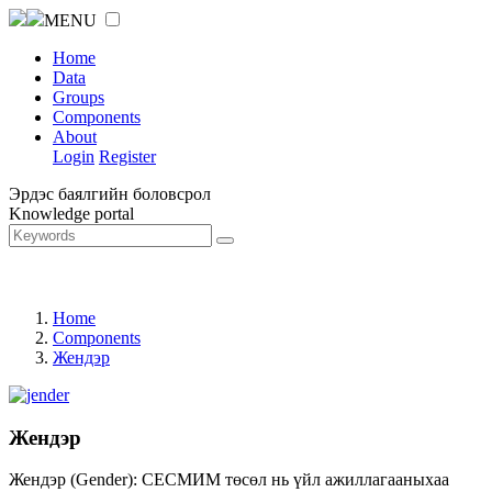
MENU
Home
Data
Groups
Components
About
Login
Register
Эрдэс баялгийн боловсрол
Knowledge portal
Home
Components
Жендэр
Жендэр
Жендэр (Gender): СЕСМИМ төсөл нь үйл ажиллагааныхаа