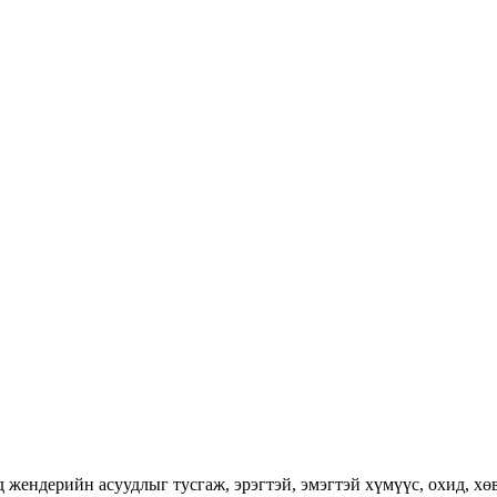
ендерийн асуудлыг тусгаж, эрэгтэй, эмэгтэй хүмүүс, охид, хөвг