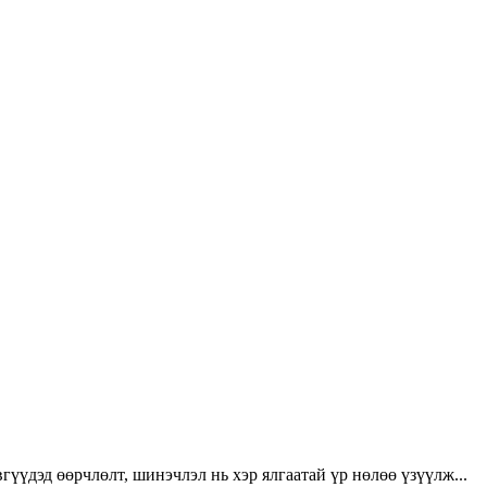
үүдэд өөрчлөлт, шинэчлэл нь хэр ялгаатай үр нөлөө үзүүлж...