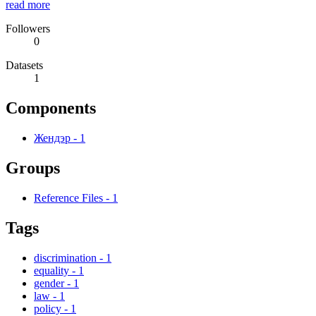
read more
Followers
0
Datasets
1
Components
Жендэр
-
1
Groups
Reference Files
-
1
Tags
discrimination
-
1
equality
-
1
gender
-
1
law
-
1
policy
-
1