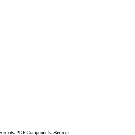
Formats:
PDF
Components:
Жендэр