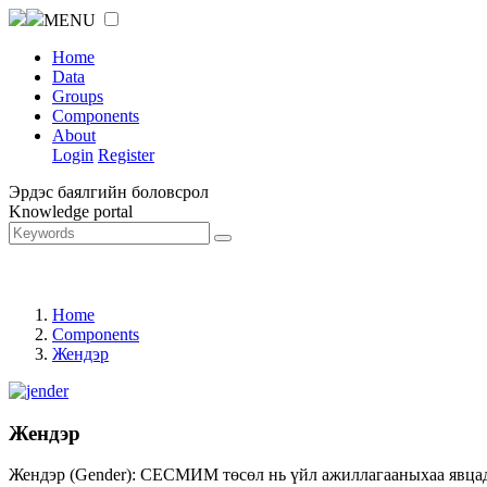
MENU
Home
Data
Groups
Components
About
Login
Register
Эрдэс баялгийн боловсрол
Knowledge portal
Home
Components
Жендэр
Жендэр
Жендэр (Gender): СЕСМИМ төсөл нь үйл ажиллагааныхаа явцад ж