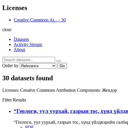
Licenses
Creative Commons At...
-
30
close
Datasets
Activity Stream
About
Order by
Go
30 datasets found
Licenses:
Creative Commons Attribution
Components:
Жендэр
Filter Results
“Геологи, уул уурхай, газрын тос, хүнд үйлд
“Геологи, уул уурхай, газрын тос, хүнд үйлдвэрийн сал
PDF