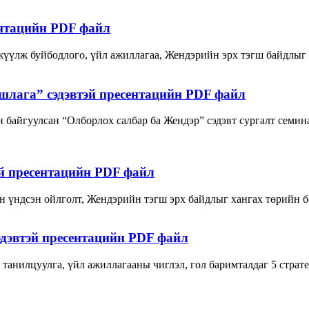
ентацийн PDF файл
жүүлж буйбодлого, үйл ажиллагаа, Жендэрийн эрх тэгш байдлыг х
шлага” сэдэвтэй пресентацийн PDF файл
байгуулсан “Олборлох салбар ба Жендэр” сэдэвт сургалт семин
эй пресентацийн PDF файл
үндсэн ойлголт, Жендэрийн тэгш эрх байдлыг хангах төрийн бод
сэдэвтэй пресентацийн PDF файл
 танилцуулга, үйл ажиллагааны чиглэл, гол баримталдаг 5 страт