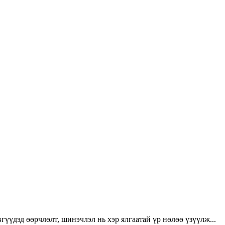
үүдэд өөрчлөлт, шинэчлэл нь хэр ялгаатай үр нөлөө үзүүлж...