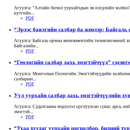
Агуулга: “Алтайн бичил уурхайчдын эв нэгдлийн холбоо”
нутгийн...
PDF
“Эрдэс баялгийн салбар ба жендэр: Байгаль 
Агуулга: Байгаль орчны менежментийн төлөвлөгөөний з
Байгалийн...
PDF
“Геологийн салбар дахь эмэгтэйчүүд” сэдэвт
Агуулга: Монголын Геологийн Эмэгтэйчүүдийн холбооны 
салбарын...
PDF
Уул уурхайн салбар дахь эмэгтэйчүүдийн хув
Агуулга: Судалгааны мэдээлэл цуглуулсан суваг, арга, н
эмэгтэй...
PDF
“Ухаа хуудаг уурхайн цогцолбор, бидний ту