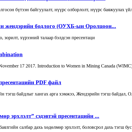
лгосон бүтээн байгуулалт, нүүрс олборлолт, нүүрс баяжуулах үйл
н жендэрийн бодлого (ОУХБ-ын Оролцоон...
, зорилт, хүрээний талаар бэлдсэн пресентаци
mbination
vember 17 2017. Introduction to Women in Mining Canada (WIMC), impor
 пресентацийн PDF файл
 тэгш байдлыг хангах арга хэмжээ, Жендэрийн тэгш байдал, О
өр эрхлэлт” сэдэвтэй пресентацийн ...
 баялгийн салбар дахь хөдөлмөр эрхлэлт, боловсрол дахь тэгш бу