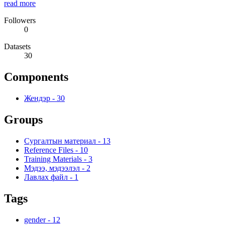
read more
Followers
0
Datasets
30
Components
Жендэр
-
30
Groups
Сургалтын материал
-
13
Reference Files
-
10
Training Materials
-
3
Мэдээ, мэдээлэл
-
2
Лавлах файл
-
1
Tags
gender
-
12