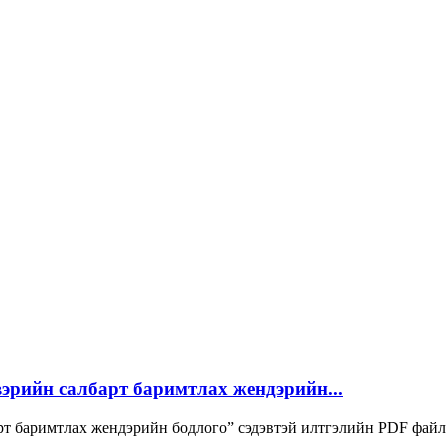
вэрийн салбарт баримтлах жендэрийн...
барт баримтлах жендэрийн бодлого” сэдэвтэй илтгэлийн PDF файл