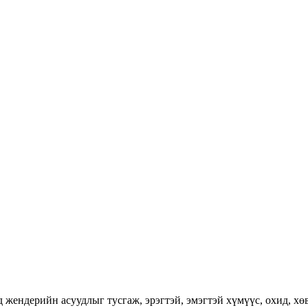
ендерийн асуудлыг тусгаж, эрэгтэй, эмэгтэй хүмүүс, охид, хөвг