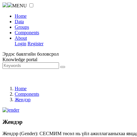
MENU
Home
Data
Groups
Components
About
Login
Register
Эрдэс баялгийн боловсрол
Knowledge portal
Home
Components
Жендэр
Жендэр
Жендэр (Gender): СЕСМИМ төсөл нь үйл ажиллагааныхаа явцад ж