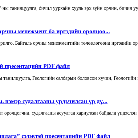
-ны танилцуулга, бичил уурхайн хууль эрх зүйн орчин, бичил 
орчны менежмент ба иргэдийн оролцоо...
орилго, Байгаль орчны менежментийн төлөвлөгөөнд иргэдийн о
эй пресентацийн PDF файл
танилцуулга, Геологийн салбарын боловсон хүчин, Геологийн э
ь нэмэр судалгааны урдьчилсан үр дү...
ийт оролцогчид, судалгааны асуулгад хариулсан байдалд үндэслэн
ршлага” сэдэвтэй пресентацийн PDF файл