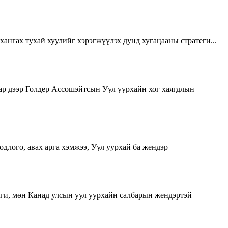
ангах тухай хуулийг хэрэгжүүлэх дунд хугацааны стратеги...
ар дээр Голдер Ассошэйтсын Уул уурхайн хог хаягдлын
лого, авах арга хэмжээ, Уул уурхай ба жендэр
еги, мөн Канад улсын уул уурхайн салбарын жендэртэй