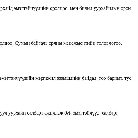
уурхайд эмэгтэйчүүдийн оролцоо, мөн бичил уурхайчдын орон
ролцоо, Сумын байгаль орчны менежментийн төлөвлөгөө,
мэгтэйчүүдийн мэргэжил эзэмшлийн байдал, тоо баримт, тус
 уул уурхайн салбарт ажиллаж буй эмэгтэйчүүд, салбарт