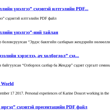
ийн үнэлгээ” сэдэвтэй илтгэлийн PDF...
э” сэдэвтэй илтгэлийн PDF файл
ллийн үнэлгээ”-ний тайлан
оловсруулсан “Эрдэс баялгийн салбарын жендэрийн нөлөөлли
элийн хэрэглээ, ач холбогдол” сэд...
байгуулсан “Олборлох салбар ба Жендэр” сэдэвт сургалт семин
g World
er 17 2017. Personal experiences of Karine Doucet working in the mi
 иргэд” сэдэвтэй пресентацийн PDF файл