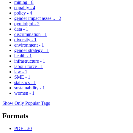
mining
-
8
equality
-
4
policy
-
4
gender impact asses...
-
2
oyu tolgoi
-
2
data
-
1
discrimination
-
1
diversity
-
1
environment
-
1
gender strategy
-
1
health
-
1
infrastructure
-
1
labour force
-
1
law
-
1
SME
-
1
statistics
-
1
sustainability
-
1
women
-
1
Show Only Popular Tags
Formats
PDF
-
30