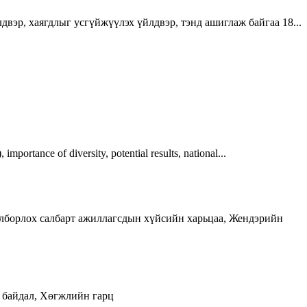
двэр, хаягдлыг усгүйжүүлэх үйлдвэр, тэнд ашиглаж байгаа 18...
tance of diversity, potential results, national...
лборлох салбарт ажиллагсдын хүйсийн харьцаа, Жендэрийн
с байдал, Хөгжлийн гарц