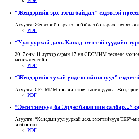
PDF
“Жендэрийн эрх тэгш байдал” сэдэвтэй прес
Агуулга: Жендэрийн эрх тэгш байдал ба төрөөс авч хэрэг
PDF
“Уул уурхай дахь Канад эмэгтэйчүүдийн тур
2017 оны 11 дүгээр сарын 17-нд СЕСМИМ төслөөс зохион 
менежментийн...
PDF
“Жендэрийн тухай үндсэн ойголтууд” сэдэвт
Агуулга: СЕСМИМ төслийн товч танилцуулга, Жендэрийн 
PDF
“Эмэгтэйчүүд ба Эрдэс баялгийн салбар...” 
Агуулга: “Канадын уул уурхай дахь эмэгтэйчүүд ТББ”-ын
холбоотой...
PDF