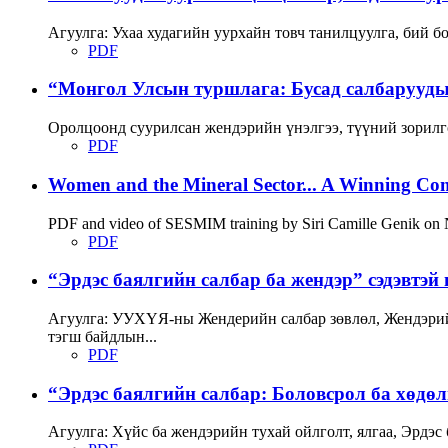
Агуулга: Ухаа худагийн уурхайн товч танилцуулга, бий бо
PDF
“Монгол Улсын туршлага: Бусад салбарууды
Оролцоонд суурилсан жендэрийн үнэлгээ, түүний зорилго
PDF
Women and the Mineral Sector... A Winning Co
PDF and video of SESMIM training by Siri Camille Genik on No
PDF
“Эрдэс баялгийн салбар ба жендэр” сэдэвтэй
Агуулга: УУХҮЯ-ны Жендерийн салбар зөвлөл, Жендэрийн
тэгш байдлын...
PDF
“Эрдэс баялгийн салбар: Боловсрол ба хөдөлм
Агуулга: Хүйс ба жендэрийн тухай ойлголт, ялгаа, Эрдэс