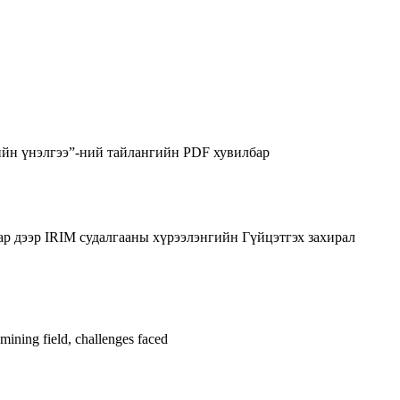
йн үнэлгээ”-ний тайлангийн PDF хувилбар
ар дээр IRIM судалгааны хүрээлэнгийн Гүйцэтгэх захирал
ning field, challenges faced