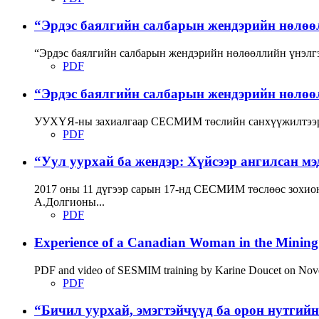
“Эрдэс баялгийн салбарын жендэрийн нөлөөлл
“Эрдэс баялгийн салбарын жендэрийн нөлөөллийн үнэлгэ
PDF
“Эрдэс баялгийн салбарын жендэрийн нөлөө
УУХҮЯ-ны захиалгаар СЕСМИМ төслийн санхүүжилтээр б
PDF
“Уул уурхай ба жендэр: Хүйсээр ангилсан мэдэ
2017 оны 11 дүгээр сарын 17-нд СЕСМИМ төслөөс зохион 
А.Долгионы...
PDF
Experience of a Canadian Woman in the Minin
PDF and video of SESMIM training by Karine Doucet on Novemb
PDF
“Бичил уурхай, эмэгтэйчүүд ба орон нутгийн