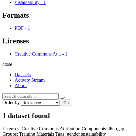
sustainability
-
1
Formats
PDF
-
1
Licenses
Creative Commons At...
-
1
close
Datasets
Activity Stream
About
Order by
Go
1 dataset found
Licenses:
Creative Commons Attribution
Components:
Жендэр
Groups:
Training Materials
Tags:
gender
sustainability