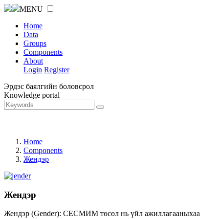
MENU
Home
Data
Groups
Components
About
Login
Register
Эрдэс баялгийн боловсрол
Knowledge portal
Home
Components
Жендэр
Жендэр
Жендэр (Gender): СЕСМИМ төсөл нь үйл ажиллагааныхаа