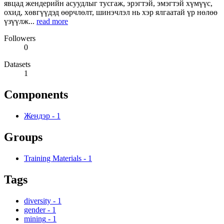
явцад жендерийн асуудлыг тусгаж, эрэгтэй, эмэгтэй хүмүүс,
охид, хөвгүүдэд өөрчлөлт, шинэчлэл нь хэр ялгаатай үр нөлөө
үзүүлж...
read more
Followers
0
Datasets
1
Components
Жендэр
-
1
Groups
Training Materials
-
1
Tags
diversity
-
1
gender
-
1
mining
-
1