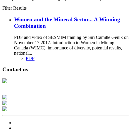
Filter Results
Women and the Mineral Sector... A Winning
Combination
PDF and video of SESMIM training by Siri Camille Genik on
November 17 2017. Introduction to Women in Mining
Canada (WIMC), importance of diversity, potential results,
national...
PDF
Contact us
Address: Ашигт малтмал, газрын тосны газар, Монгол Улс, Улаанбаатар
хот 15170, Чингэлтэй дүүрэг, Барилгачдын талбай-3, Засгийн газрын XII
байр, баруун жигүүр
Факс: 976-11-310370
Вэб админ: 976-51-263915
Цахим шуудан: info@mrpam.gov.mn