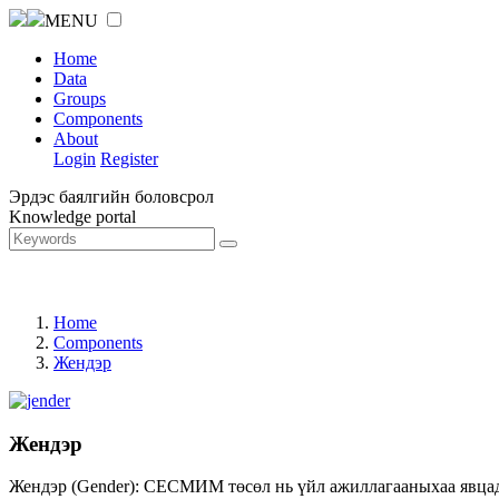
MENU
Home
Data
Groups
Components
About
Login
Register
Эрдэс баялгийн боловсрол
Knowledge portal
Home
Components
Жендэр
Жендэр
Жендэр (Gender): СЕСМИМ төсөл нь үйл ажиллагааныхаа явцад ж