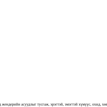
ендерийн асуудлыг тусгаж, эрэгтэй, эмэгтэй хүмүүс, охид, хөвг