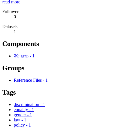
read more
Followers
0
Datasets
1
Components
Жендэр
-
1
Groups
Reference Files
-
1
Tags
discrimination
-
1
equality
-
1
gender
-
1
law
-
1
policy
-
1