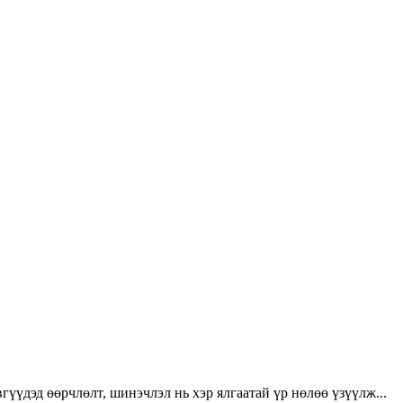
үүдэд өөрчлөлт, шинэчлэл нь хэр ялгаатай үр нөлөө үзүүлж...