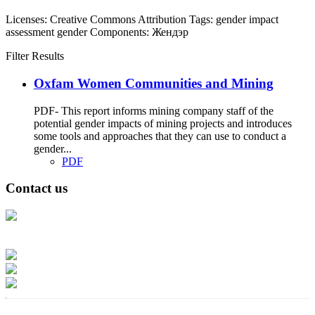
Licenses:
Creative Commons Attribution
Tags:
gender impact
assessment
gender
Components:
Жендэр
Filter Results
Oxfam Women Communities and Mining
PDF- This report informs mining company staff of the
potential gender impacts of mining projects and introduces
some tools and approaches that they can use to conduct a
gender...
PDF
Contact us
Address: Ашигт малтмал, газрын тосны газар, Монгол Улс, Улаанбаатар
хот 15170, Чингэлтэй дүүрэг, Барилгачдын талбай-3, Засгийн газрын XII
байр, баруун жигүүр
Факс: 976-11-310370
Вэб админ: 976-51-263915
Цахим шуудан: info@mrpam.gov.mn