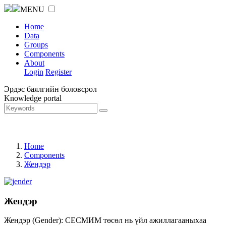
MENU
Home
Data
Groups
Components
About
Login
Register
Эрдэс баялгийн боловсрол
Knowledge portal
Home
Components
Жендэр
Жендэр
Жендэр (Gender): СЕСМИМ төсөл нь үйл ажиллагааныхаа