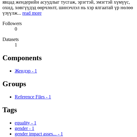
явцад жендерийн асуудлыг тусгаж, эрэгтэй, эмэгтэй хүмүүс,
охид, хөвгүүдэд өөрчлөлт, шинэчлэл нь хэр ялгаатай үр нөлөө
үзүүлж...
read more
Followers
0
Datasets
1
Components
Жендэр
-
1
Groups
Reference Files
-
1
Tags
equality
-
1
gender
-
1
gender impact asses...
-
1