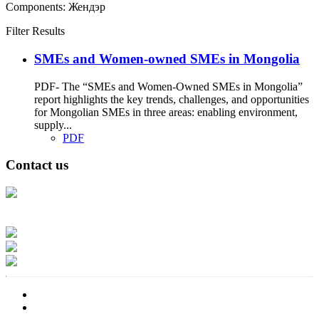
Components:
Жендэр
Filter Results
SMEs and Women-owned SMEs in Mongolia
PDF- The “SMEs and Women-Owned SMEs in Mongolia”
report highlights the key trends, challenges, and opportunities
for Mongolian SMEs in three areas: enabling environment,
supply...
PDF
Contact us
Address: Ашигт малтмал, газрын тосны газар, Монгол Улс, Улаанбаатар
хот 15170, Чингэлтэй дүүрэг, Барилгачдын талбай-3, Засгийн газрын XII
байр, баруун жигүүр
Факс: 976-11-310370
Вэб админ: 976-51-263915
Цахим шуудан: info@mrpam.gov.mn