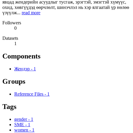
явцад жендерийн асуудлыг тусгаж, эрэгтэй, эмэгтэй хүмүүс,
охид, хөвгүүдэд өөрчлөлт, шинэчлэл нь хэр ялгаатай үр нөлөө
үзүүлж...
read more
Followers
0
Datasets
1
Components
Жендэр
-
1
Groups
Reference Files
-
1
Tags
gender
-
1
SME
-
1
women
-
1