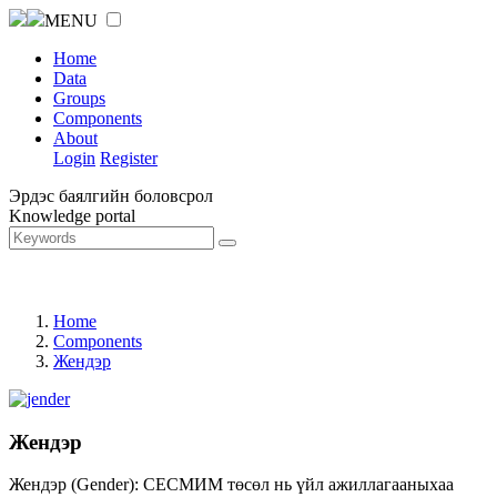
MENU
Home
Data
Groups
Components
About
Login
Register
Эрдэс баялгийн боловсрол
Knowledge portal
Home
Components
Жендэр
Жендэр
Жендэр (Gender): СЕСМИМ төсөл нь үйл ажиллагааныхаа