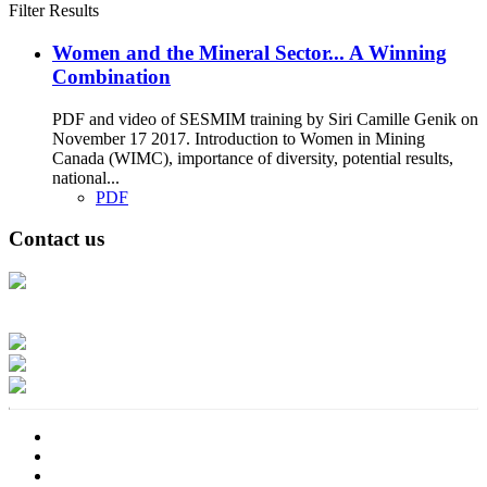
Filter Results
Women and the Mineral Sector... A Winning
Combination
PDF and video of SESMIM training by Siri Camille Genik on
November 17 2017. Introduction to Women in Mining
Canada (WIMC), importance of diversity, potential results,
national...
PDF
Contact us
Address: Ашигт малтмал, газрын тосны газар, Монгол Улс, Улаанбаатар
хот 15170, Чингэлтэй дүүрэг, Барилгачдын талбай-3, Засгийн газрын XII
байр, баруун жигүүр
Факс: 976-11-310370
Вэб админ: 976-51-263915
Цахим шуудан: info@mrpam.gov.mn