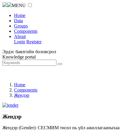
MENU
Home
Data
Groups
Components
About
Login
Register
Эрдэс баялгийн боловсрол
Knowledge portal
Home
Components
Жендэр
Жендэр
Жендэр (Gender): СЕСМИМ төсөл нь үйл ажиллагааныхаа