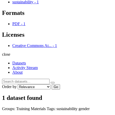
sustainability
-
1
Formats
PDF
-
1
Licenses
Creative Commons At...
-
1
close
Datasets
Activity Stream
About
Order by
Go
1 dataset found
Groups:
Training Materials
Tags:
sustainability
gender