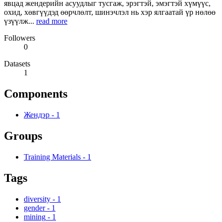
явцад жендерийн асуудлыг тусгаж, эрэгтэй, эмэгтэй хүмүүс,
охид, хөвгүүдэд өөрчлөлт, шинэчлэл нь хэр ялгаатай үр нөлөө
үзүүлж...
read more
Followers
0
Datasets
1
Components
Жендэр
-
1
Groups
Training Materials
-
1
Tags
diversity
-
1
gender
-
1
mining
-
1