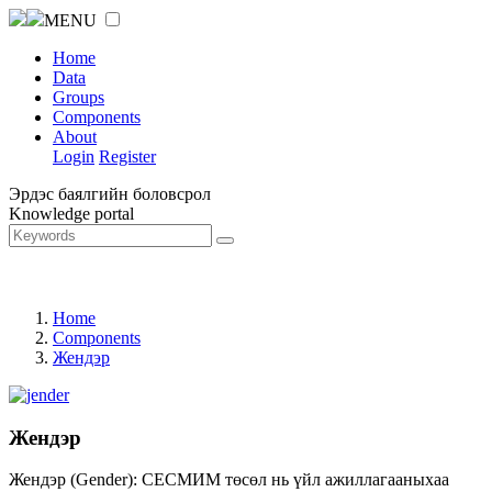
MENU
Home
Data
Groups
Components
About
Login
Register
Эрдэс баялгийн боловсрол
Knowledge portal
Home
Components
Жендэр
Жендэр
Жендэр (Gender): СЕСМИМ төсөл нь үйл ажиллагааныхаа