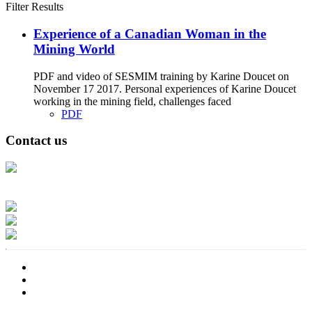
Filter Results
Experience of a Canadian Woman in the
Mining World
PDF and video of SESMIM training by Karine Doucet on
November 17 2017. Personal experiences of Karine Doucet
working in the mining field, challenges faced
PDF
Contact us
Address: Ашигт малтмал, газрын тосны газар, Монгол Улс, Улаанбаатар
хот 15170, Чингэлтэй дүүрэг, Барилгачдын талбай-3, Засгийн газрын XII
байр, баруун жигүүр
Факс: 976-11-310370
Вэб админ: 976-51-263915
Цахим шуудан: info@mrpam.gov.mn