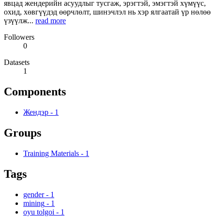
явцад жендерийн асуудлыг тусгаж, эрэгтэй, эмэгтэй хүмүүс,
охид, хөвгүүдэд өөрчлөлт, шинэчлэл нь хэр ялгаатай үр нөлөө
үзүүлж...
read more
Followers
0
Datasets
1
Components
Жендэр
-
1
Groups
Training Materials
-
1
Tags
gender
-
1
mining
-
1
oyu tolgoi
-
1