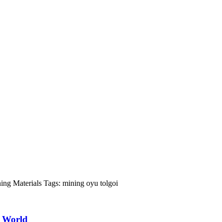
ning Materials
Tags:
mining
oyu tolgoi
g World