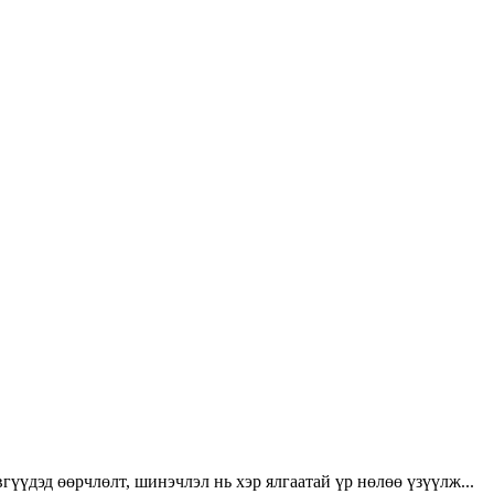
үүдэд өөрчлөлт, шинэчлэл нь хэр ялгаатай үр нөлөө үзүүлж...