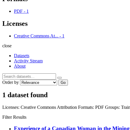
PDF
-
1
Licenses
Creative Commons At...
-
1
close
Datasets
Activity Stream
About
Order by
Go
1 dataset found
Licenses:
Creative Commons Attribution
Formats:
PDF
Groups:
Trai
Filter Results
Experience of a Canadian Woman in the Minin