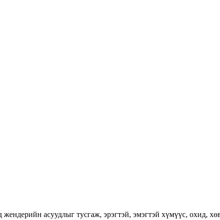
ендерийн асуудлыг тусгаж, эрэгтэй, эмэгтэй хүмүүс, охид, хөвг