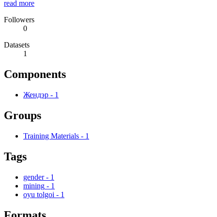
read more
Followers
0
Datasets
1
Components
Жендэр
-
1
Groups
Training Materials
-
1
Tags
gender
-
1
mining
-
1
oyu tolgoi
-
1
Formats