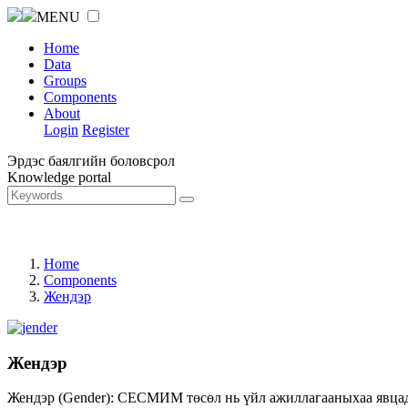
MENU
Home
Data
Groups
Components
About
Login
Register
Эрдэс баялгийн боловсрол
Knowledge portal
Home
Components
Жендэр
Жендэр
Жендэр (Gender): СЕСМИМ төсөл нь үйл ажиллагааныхаа явцад ж