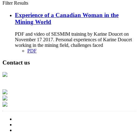
Filter Results
Experience of a Canadian Woman in the
Mining World
PDF and video of SESMIM training by Karine Doucet on
November 17 2017. Personal experiences of Karine Doucet
working in the mining field, challenges faced
PDF
Contact us
Address: Ашигт малтмал, газрын тосны газар, Монгол Улс, Улаанбаатар
хот 15170, Чингэлтэй дүүрэг, Барилгачдын талбай-3, Засгийн газрын XII
байр, баруун жигүүр
Факс: 976-11-310370
Вэб админ: 976-51-263915
Цахим шуудан: info@mrpam.gov.mn