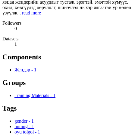
явцад жендерийн асуудлыг тусгаж, эрэгтэй, эмэгтэй хүмүүс,
охид, хөвгүүдэд өөрчлөлт, шинэчлэл нь хэр ялгаатай үр нөлөө
үзүүлж...
read more
Followers
0
Datasets
1
Components
Жендэр
-
1
Groups
Training Materials
-
1
Tags
gender
-
1
mining
-
1
oyu tolgoi
-
1