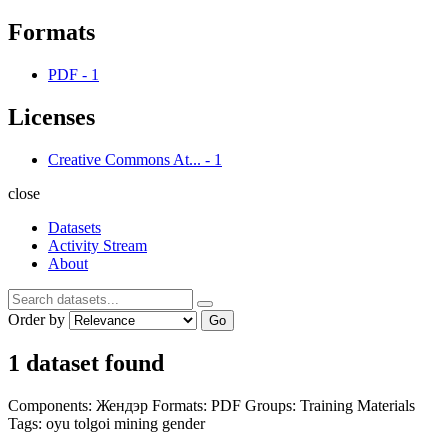
Formats
PDF
-
1
Licenses
Creative Commons At...
-
1
close
Datasets
Activity Stream
About
Order by
Go
1 dataset found
Components:
Жендэр
Formats:
PDF
Groups:
Training Materials
Tags:
oyu tolgoi
mining
gender