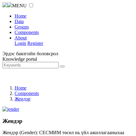
MENU
Home
Data
Groups
Components
About
Login
Register
Эрдэс баялгийн боловсрол
Knowledge portal
Home
Components
Жендэр
Жендэр
Жендэр (Gender): СЕСМИМ төсөл нь үйл ажиллагааныхаа