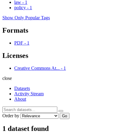
law
-
1
policy
-
1
Show Only Popular Tags
Formats
PDF
-
1
Licenses
Creative Commons At...
-
1
close
Datasets
Activity Stream
About
Order by
Go
1 dataset found