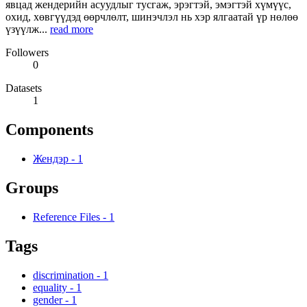
явцад жендерийн асуудлыг тусгаж, эрэгтэй, эмэгтэй хүмүүс,
охид, хөвгүүдэд өөрчлөлт, шинэчлэл нь хэр ялгаатай үр нөлөө
үзүүлж...
read more
Followers
0
Datasets
1
Components
Жендэр
-
1
Groups
Reference Files
-
1
Tags
discrimination
-
1
equality
-
1
gender
-
1