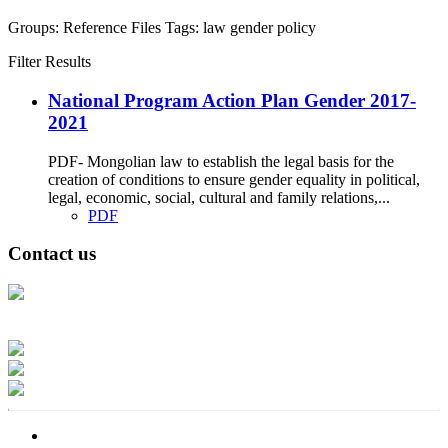
Groups:
Reference Files
Tags:
law
gender
policy
Filter Results
National Program Action Plan Gender 2017-
2021
PDF- Mongolian law to establish the legal basis for the
creation of conditions to ensure gender equality in political,
legal, economic, social, cultural and family relations,...
PDF
Contact us
Address: Ашигт малтмал, газрын тосны газар, Монгол Улс, Улаанбаатар
хот 15170, Чингэлтэй дүүрэг, Барилгачдын талбай-3, Засгийн газрын XII
байр, баруун жигүүр
Факс: 976-11-310370
Вэб админ: 976-51-263915
Цахим шуудан: info@mrpam.gov.mn