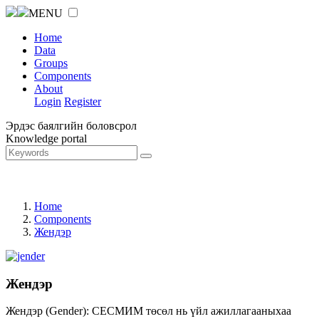
MENU
Home
Data
Groups
Components
About
Login
Register
Эрдэс баялгийн боловсрол
Knowledge portal
Home
Components
Жендэр
Жендэр
Жендэр (Gender): СЕСМИМ төсөл нь үйл ажиллагааныхаа