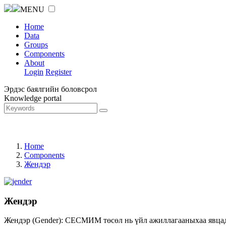
MENU
Home
Data
Groups
Components
About
Login
Register
Эрдэс баялгийн боловсрол
Knowledge portal
Home
Components
Жендэр
Жендэр
Жендэр (Gender): СЕСМИМ төсөл нь үйл ажиллагааныхаа явцад ж