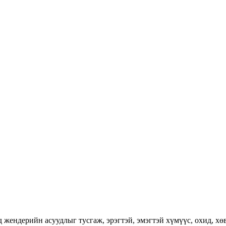
ендерийн асуудлыг тусгаж, эрэгтэй, эмэгтэй хүмүүс, охид, хөвг