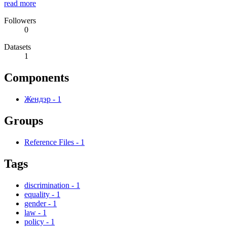
read more
Followers
0
Datasets
1
Components
Жендэр
-
1
Groups
Reference Files
-
1
Tags
discrimination
-
1
equality
-
1
gender
-
1
law
-
1
policy
-
1