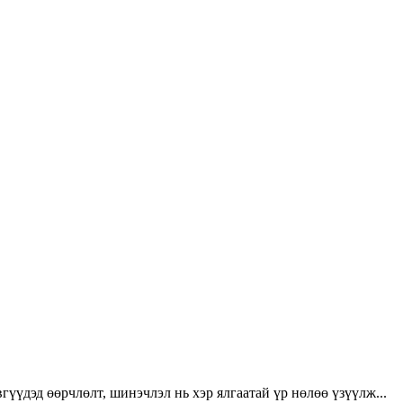
үүдэд өөрчлөлт, шинэчлэл нь хэр ялгаатай үр нөлөө үзүүлж...