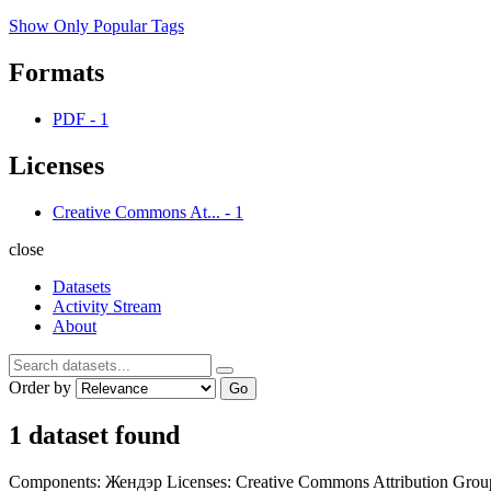
Show Only Popular Tags
Formats
PDF
-
1
Licenses
Creative Commons At...
-
1
close
Datasets
Activity Stream
About
Order by
Go
1 dataset found
Components:
Жендэр
Licenses:
Creative Commons Attribution
Grou