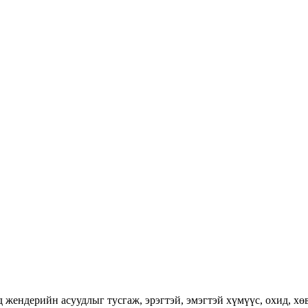
ендерийн асуудлыг тусгаж, эрэгтэй, эмэгтэй хүмүүс, охид, хөвг