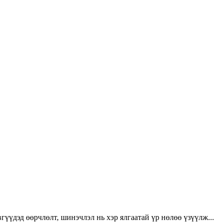
үүдэд өөрчлөлт, шинэчлэл нь хэр ялгаатай үр нөлөө үзүүлж...