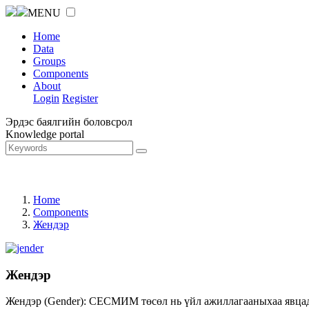
MENU
Home
Data
Groups
Components
About
Login
Register
Эрдэс баялгийн боловсрол
Knowledge portal
Home
Components
Жендэр
Жендэр
Жендэр (Gender): СЕСМИМ төсөл нь үйл ажиллагааныхаа явцад ж