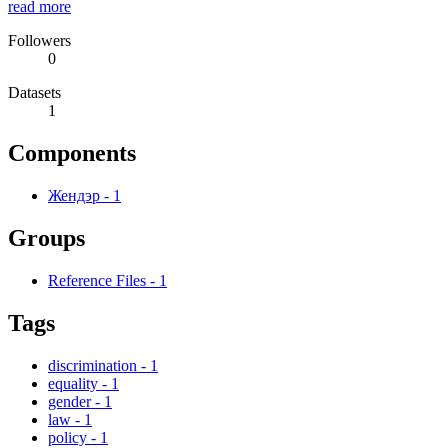
read more
Followers
0
Datasets
1
Components
Жендэр
-
1
Groups
Reference Files
-
1
Tags
discrimination
-
1
equality
-
1
gender
-
1
law
-
1
policy
-
1