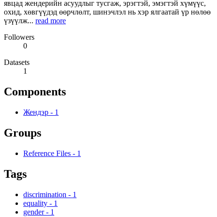
явцад жендерийн асуудлыг тусгаж, эрэгтэй, эмэгтэй хүмүүс,
охид, хөвгүүдэд өөрчлөлт, шинэчлэл нь хэр ялгаатай үр нөлөө
үзүүлж...
read more
Followers
0
Datasets
1
Components
Жендэр
-
1
Groups
Reference Files
-
1
Tags
discrimination
-
1
equality
-
1
gender
-
1