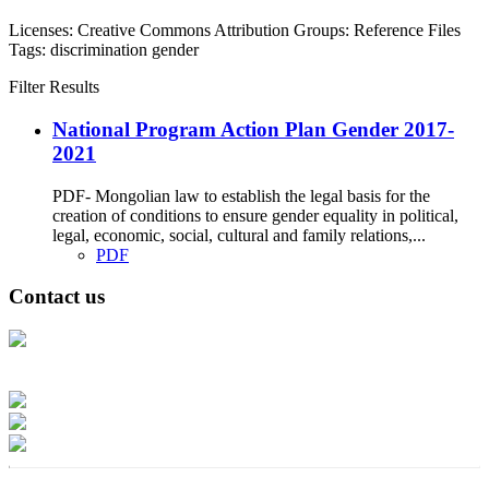
Licenses:
Creative Commons Attribution
Groups:
Reference Files
Tags:
discrimination
gender
Filter Results
National Program Action Plan Gender 2017-
2021
PDF- Mongolian law to establish the legal basis for the
creation of conditions to ensure gender equality in political,
legal, economic, social, cultural and family relations,...
PDF
Contact us
Address: Ашигт малтмал, газрын тосны газар, Монгол Улс, Улаанбаатар
хот 15170, Чингэлтэй дүүрэг, Барилгачдын талбай-3, Засгийн газрын XII
байр, баруун жигүүр
Факс: 976-11-310370
Вэб админ: 976-51-263915
Цахим шуудан: info@mrpam.gov.mn