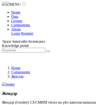
MENU
Home
Data
Groups
Components
About
Login
Register
Эрдэс баялгийн боловсрол
Knowledge portal
Home
Components
Жендэр
Жендэр
Жендэр (Gender): СЕСМИМ төсөл нь үйл ажиллагааныхаа