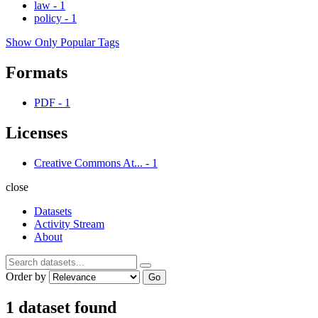
law
-
1
policy
-
1
Show Only Popular Tags
Formats
PDF
-
1
Licenses
Creative Commons At...
-
1
close
Datasets
Activity Stream
About
Order by
Go
1 dataset found