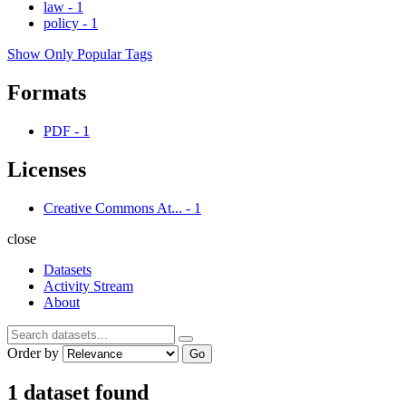
law
-
1
policy
-
1
Show Only Popular Tags
Formats
PDF
-
1
Licenses
Creative Commons At...
-
1
close
Datasets
Activity Stream
About
Order by
Go
1 dataset found