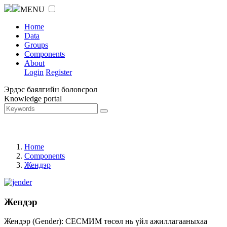
MENU
Home
Data
Groups
Components
About
Login
Register
Эрдэс баялгийн боловсрол
Knowledge portal
Home
Components
Жендэр
Жендэр
Жендэр (Gender): СЕСМИМ төсөл нь үйл ажиллагааныхаа