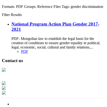
Formats:
PDF
Groups:
Reference Files
Tags:
gender
discrimination
Filter Results
National Program Action Plan Gender 2017-
2021
PDF- Mongolian law to establish the legal basis for the
creation of conditions to ensure gender equality in political,
legal, economic, social, cultural and family relations,...
PDF
Contact us
Address: Ашигт малтмал, газрын тосны газар, Монгол Улс, Улаанбаатар
хот 15170, Чингэлтэй дүүрэг, Барилгачдын талбай-3, Засгийн газрын XII
байр, баруун жигүүр
Факс: 976-11-310370
Вэб админ: 976-51-263915
Цахим шуудан: info@mrpam.gov.mn