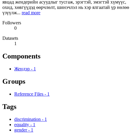
явцад жендерийн асуудлыг тусгаж, эрэгтэй, эмэгтэй хүмүүс,
охид, хөвгүүдэд өөрчлөлт, шинэчлэл нь хэр ялгаатай үр нөлөө
үзүүлж...
read more
Followers
0
Datasets
1
Components
Жендэр
-
1
Groups
Reference Files
-
1
Tags
discrimination
-
1
equality
-
1
gender
-
1