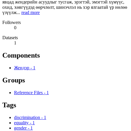
явцад жендерийн асуудлыг тусгаж, эрэгтэй, эмэгтэй хүмүүс,
охид, хөвгүүдэд өөрчлөлт, шинэчлэл нь хэр ялгаатай үр нөлөө
үзүүлж...
read more
Followers
0
Datasets
1
Components
Жендэр
-
1
Groups
Reference Files
-
1
Tags
discrimination
-
1
equality
-
1
gender
-
1