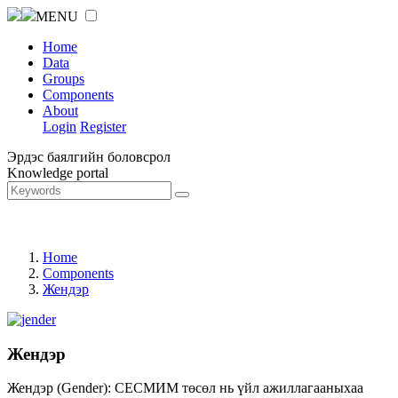
MENU
Home
Data
Groups
Components
About
Login
Register
Эрдэс баялгийн боловсрол
Knowledge portal
Home
Components
Жендэр
Жендэр
Жендэр (Gender): СЕСМИМ төсөл нь үйл ажиллагааныхаа