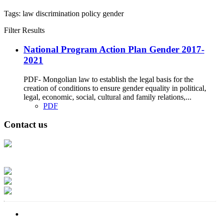
Tags:
law
discrimination
policy
gender
Filter Results
National Program Action Plan Gender 2017-
2021
PDF- Mongolian law to establish the legal basis for the
creation of conditions to ensure gender equality in political,
legal, economic, social, cultural and family relations,...
PDF
Contact us
Address: Ашигт малтмал, газрын тосны газар, Монгол Улс, Улаанбаатар
хот 15170, Чингэлтэй дүүрэг, Барилгачдын талбай-3, Засгийн газрын XII
байр, баруун жигүүр
Факс: 976-11-310370
Вэб админ: 976-51-263915
Цахим шуудан: info@mrpam.gov.mn