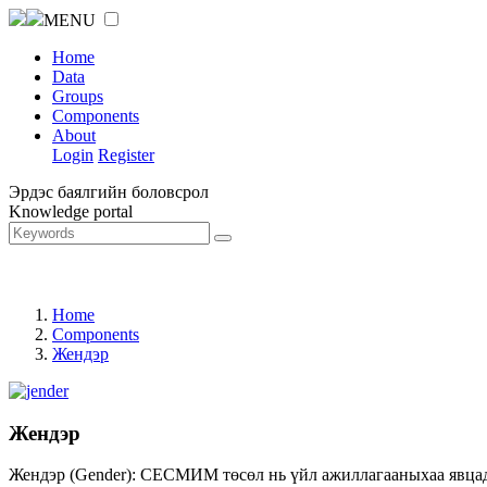
MENU
Home
Data
Groups
Components
About
Login
Register
Эрдэс баялгийн боловсрол
Knowledge portal
Home
Components
Жендэр
Жендэр
Жендэр (Gender): СЕСМИМ төсөл нь үйл ажиллагааныхаа явцад ж