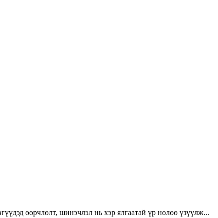
үүдэд өөрчлөлт, шинэчлэл нь хэр ялгаатай үр нөлөө үзүүлж...