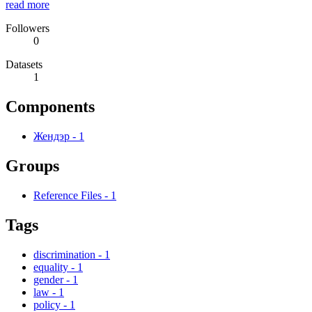
read more
Followers
0
Datasets
1
Components
Жендэр
-
1
Groups
Reference Files
-
1
Tags
discrimination
-
1
equality
-
1
gender
-
1
law
-
1
policy
-
1