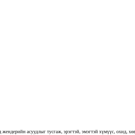
ендерийн асуудлыг тусгаж, эрэгтэй, эмэгтэй хүмүүс, охид, хөвг