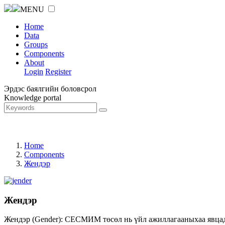
MENU
Home
Data
Groups
Components
About
Login
Register
Эрдэс баялгийн боловсрол
Knowledge portal
Home
Components
Жендэр
Жендэр
Жендэр (Gender): СЕСМИМ төсөл нь үйл ажиллагааныхаа явцад ж