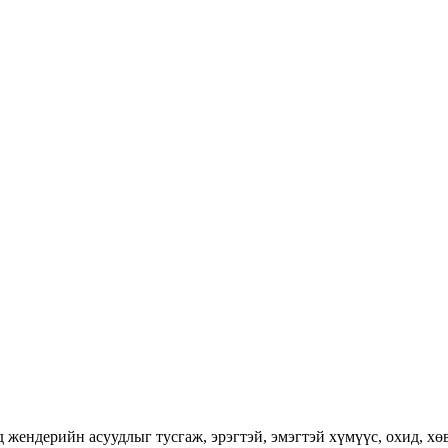
ендерийн асуудлыг тусгаж, эрэгтэй, эмэгтэй хүмүүс, охид, хөвг