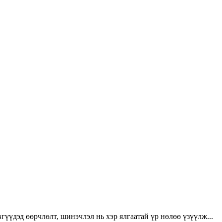
үүдэд өөрчлөлт, шинэчлэл нь хэр ялгаатай үр нөлөө үзүүлж...