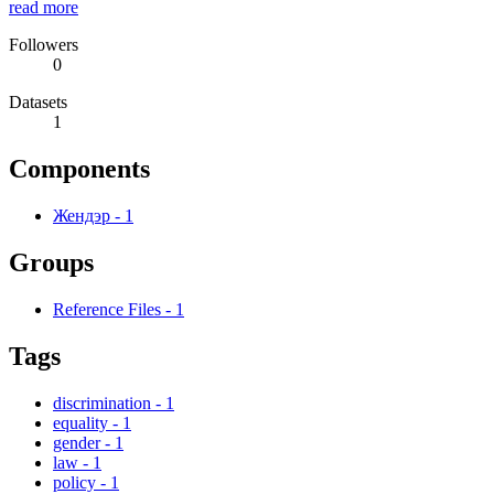
read more
Followers
0
Datasets
1
Components
Жендэр
-
1
Groups
Reference Files
-
1
Tags
discrimination
-
1
equality
-
1
gender
-
1
law
-
1
policy
-
1