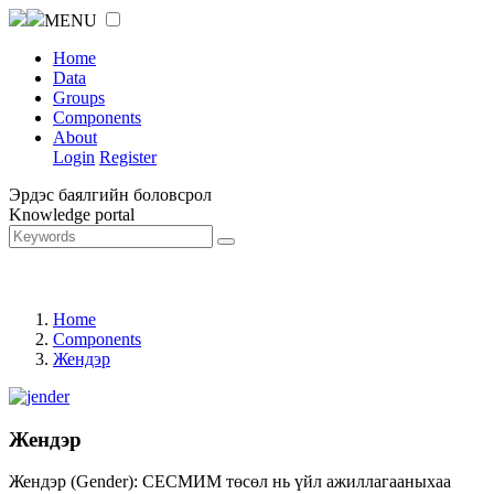
MENU
Home
Data
Groups
Components
About
Login
Register
Эрдэс баялгийн боловсрол
Knowledge portal
Home
Components
Жендэр
Жендэр
Жендэр (Gender): СЕСМИМ төсөл нь үйл ажиллагааныхаа