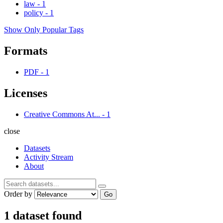
law
-
1
policy
-
1
Show Only Popular Tags
Formats
PDF
-
1
Licenses
Creative Commons At...
-
1
close
Datasets
Activity Stream
About
Order by
Go
1 dataset found