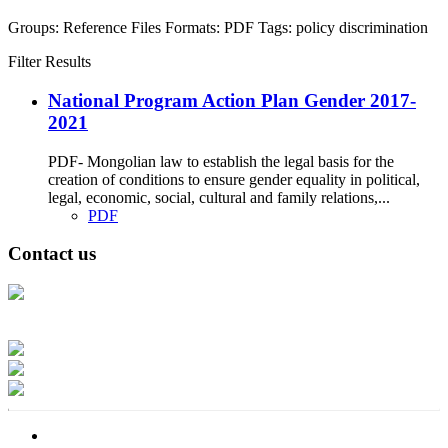
Groups:
Reference Files
Formats:
PDF
Tags:
policy
discrimination
Filter Results
National Program Action Plan Gender 2017-
2021
PDF- Mongolian law to establish the legal basis for the
creation of conditions to ensure gender equality in political,
legal, economic, social, cultural and family relations,...
PDF
Contact us
Address: Ашигт малтмал, газрын тосны газар, Монгол Улс, Улаанбаатар
хот 15170, Чингэлтэй дүүрэг, Барилгачдын талбай-3, Засгийн газрын XII
байр, баруун жигүүр
Факс: 976-11-310370
Вэб админ: 976-51-263915
Цахим шуудан: info@mrpam.gov.mn