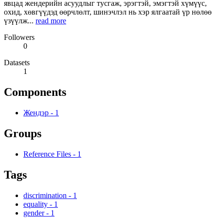
явцад жендерийн асуудлыг тусгаж, эрэгтэй, эмэгтэй хүмүүс,
охид, хөвгүүдэд өөрчлөлт, шинэчлэл нь хэр ялгаатай үр нөлөө
үзүүлж...
read more
Followers
0
Datasets
1
Components
Жендэр
-
1
Groups
Reference Files
-
1
Tags
discrimination
-
1
equality
-
1
gender
-
1