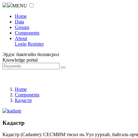
MENU
Home
Data
Groups
Components
About
Login
Register
Эрдэс баялгийн боловсрол
Knowledge portal
Home
Components
Кадастр
Кадастр
Кадастр (Cadastre): СЕСМИМ төсөл нь Уул уурхай, байгаль орч