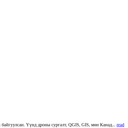
 байгуулсан. Үүнд дроны сургалт, QGIS, GIS, мөн Канад...
read