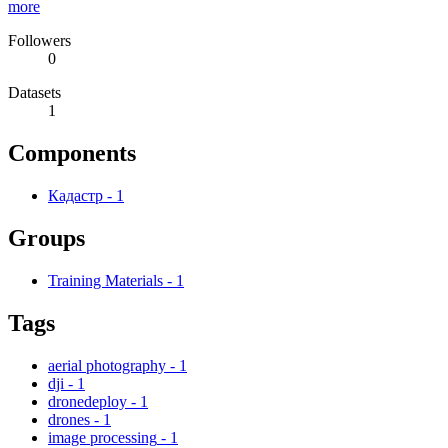
more
Followers
0
Datasets
1
Components
Кадастр
-
1
Groups
Training Materials
-
1
Tags
aerial photography
-
1
dji
-
1
dronedeploy
-
1
drones
-
1
image processing
-
1