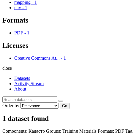
mapping
-
1
uav
-
1
Formats
PDF
-
1
Licenses
Creative Commons At...
-
1
close
Datasets
Activity Stream
About
Order by
Go
1 dataset found
Components:
Кадастр
Groups:
Training Materials
Formats:
PDF
Tag