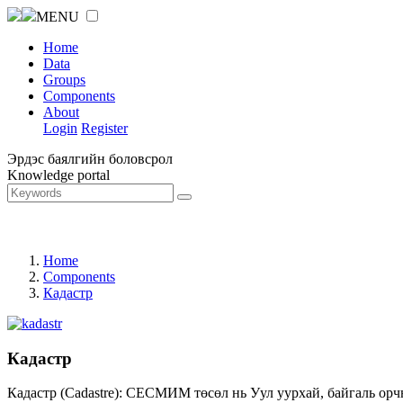
MENU
Home
Data
Groups
Components
About
Login
Register
Эрдэс баялгийн боловсрол
Knowledge portal
Home
Components
Кадастр
Кадастр
Кадастр (Cadastre): СЕСМИМ төсөл нь Уул уурхай, байгаль орч