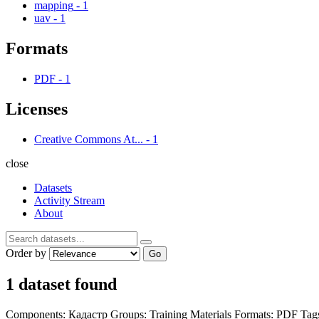
mapping
-
1
uav
-
1
Formats
PDF
-
1
Licenses
Creative Commons At...
-
1
close
Datasets
Activity Stream
About
Order by
Go
1 dataset found
Components:
Кадастр
Groups:
Training Materials
Formats:
PDF
Tag