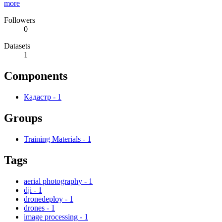
more
Followers
0
Datasets
1
Components
Кадастр
-
1
Groups
Training Materials
-
1
Tags
aerial photography
-
1
dji
-
1
dronedeploy
-
1
drones
-
1
image processing
-
1