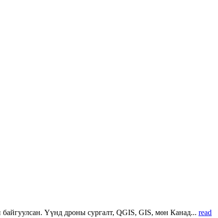
 байгуулсан. Үүнд дроны сургалт, QGIS, GIS, мөн Канад...
read