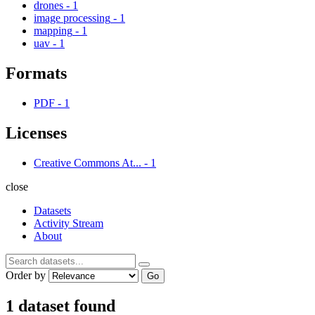
drones
-
1
image processing
-
1
mapping
-
1
uav
-
1
Formats
PDF
-
1
Licenses
Creative Commons At...
-
1
close
Datasets
Activity Stream
About
Order by
Go
1 dataset found