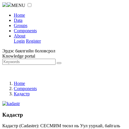
MENU
Home
Data
Groups
Components
About
Login
Register
Эрдэс баялгийн боловсрол
Knowledge portal
Home
Components
Кадастр
Кадастр
Кадастр (Cadastre): СЕСМИМ төсөл нь Уул уурхай, байгаль