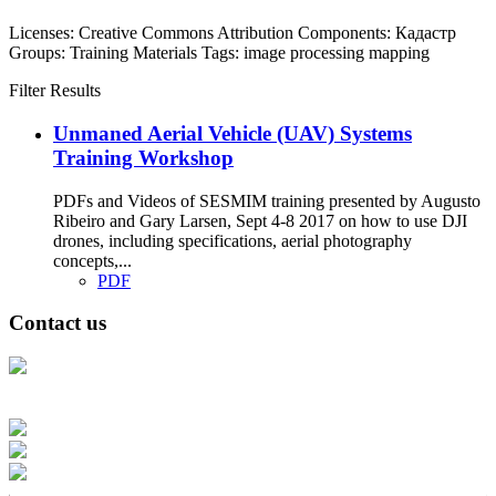
Licenses:
Creative Commons Attribution
Components:
Кадастр
Groups:
Training Materials
Tags:
image processing
mapping
Filter Results
Unmaned Aerial Vehicle (UAV) Systems
Training Workshop
PDFs and Videos of SESMIM training presented by Augusto
Ribeiro and Gary Larsen, Sept 4-8 2017 on how to use DJI
drones, including specifications, aerial photography
concepts,...
PDF
Contact us
Address: Ашигт малтмал, газрын тосны газар, Монгол Улс, Улаанбаатар
хот 15170, Чингэлтэй дүүрэг, Барилгачдын талбай-3, Засгийн газрын XII
байр, баруун жигүүр
Факс: 976-11-310370
Вэб админ: 976-51-263915
Цахим шуудан: info@mrpam.gov.mn