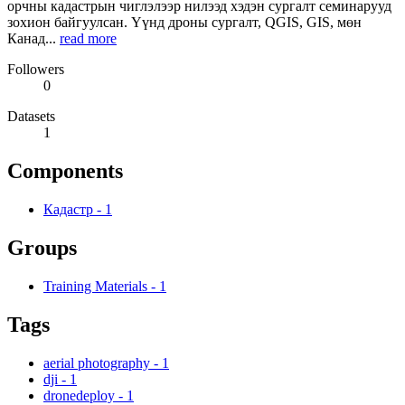
орчны кадастрын чиглэлээр нилээд хэдэн сургалт семинарууд
зохион байгуулсан. Үүнд дроны сургалт, QGIS, GIS, мөн
Канад...
read more
Followers
0
Datasets
1
Components
Кадастр
-
1
Groups
Training Materials
-
1
Tags
aerial photography
-
1
dji
-
1
dronedeploy
-
1