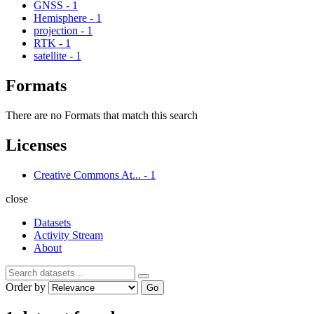
GNSS
-
1
Hemisphere
-
1
projection
-
1
RTK
-
1
satellite
-
1
Formats
There are no Formats that match this search
Licenses
Creative Commons At...
-
1
close
Datasets
Activity Stream
About
Order by
Go