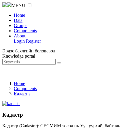
MENU
Home
Data
Groups
Components
About
Login
Register
Эрдэс баялгийн боловсрол
Knowledge portal
Home
Components
Кадастр
Кадастр
Кадастр (Cadastre): СЕСМИМ төсөл нь Уул уурхай, байгаль