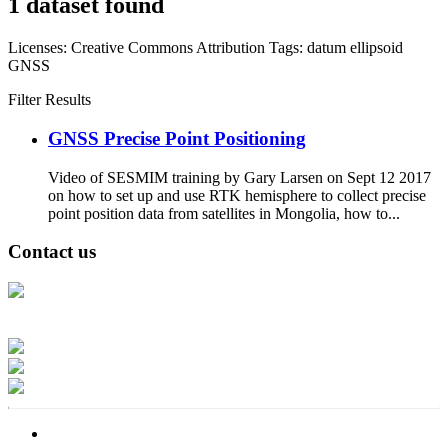
1 dataset found
Licenses:
Creative Commons Attribution
Tags:
datum
ellipsoid
GNSS
Filter Results
GNSS Precise Point Positioning
Video of SESMIM training by Gary Larsen on Sept 12 2017
on how to set up and use RTK hemisphere to collect precise
point position data from satellites in Mongolia, how to...
Contact us
Address: Ашигт малтмал, газрын тосны газар, Монгол Улс, Улаанбаатар
хот 15170, Чингэлтэй дүүрэг, Барилгачдын талбай-3, Засгийн газрын XII
байр, баруун жигүүр
Факс: 976-11-310370
Вэб админ: 976-51-263915
Цахим шуудан: info@mrpam.gov.mn