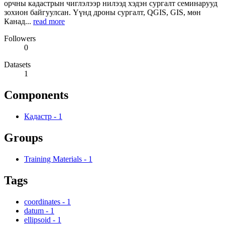
орчны кадастрын чиглэлээр нилээд хэдэн сургалт семинарууд
зохион байгуулсан. Үүнд дроны сургалт, QGIS, GIS, мөн
Канад...
read more
Followers
0
Datasets
1
Components
Кадастр
-
1
Groups
Training Materials
-
1
Tags
coordinates
-
1
datum
-
1
ellipsoid
-
1