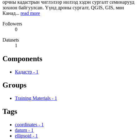
орчны кадастрын чиглэлээр нилээд хэдэн сургалт семинарууд
зохион байгуулсан. Үүнд дроны сургалт, QGIS, GIS, мөн
Канад...
read more
Followers
0
Datasets
1
Components
Кадастр
-
1
Groups
Training Materials
-
1
Tags
coordinates
-
1
datum
-
1
ellipsoid
-
1