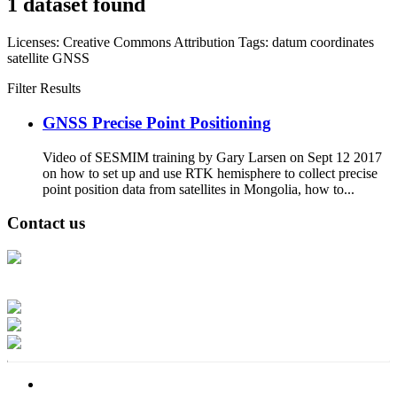
1 dataset found
Licenses:
Creative Commons Attribution
Tags:
datum
coordinates
satellite
GNSS
Filter Results
GNSS Precise Point Positioning
Video of SESMIM training by Gary Larsen on Sept 12 2017
on how to set up and use RTK hemisphere to collect precise
point position data from satellites in Mongolia, how to...
Contact us
Address: Ашигт малтмал, газрын тосны газар, Монгол Улс, Улаанбаатар
хот 15170, Чингэлтэй дүүрэг, Барилгачдын талбай-3, Засгийн газрын XII
байр, баруун жигүүр
Факс: 976-11-310370
Вэб админ: 976-51-263915
Цахим шуудан: info@mrpam.gov.mn