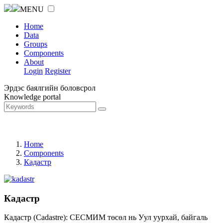
MENU
Home
Data
Groups
Components
About
Login
Register
Эрдэс баялгийн боловсрол
Knowledge portal
Home
Components
Кадастр
Кадастр
Кадастр (Cadastre): СЕСМИМ төсөл нь Уул уурхай, байгаль