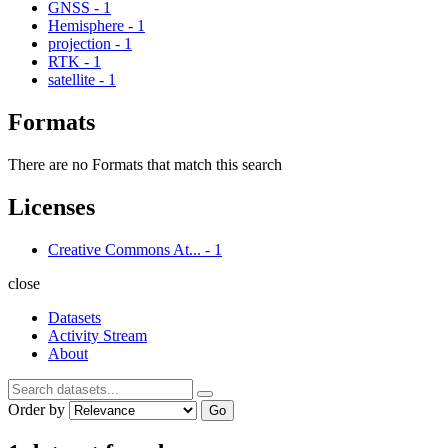
GNSS
-
1
Hemisphere
-
1
projection
-
1
RTK
-
1
satellite
-
1
Formats
There are no Formats that match this search
Licenses
Creative Commons At...
-
1
close
Datasets
Activity Stream
About
Order by
Go