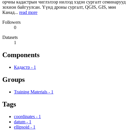
орчны кадастрын чиглэлээр нилээд хэдэн сургалт семинарууд
зохион байгуулсан. Үүнд дроны сургалт, QGIS, GIS, мөн
Канад...
read more
Followers
0
Datasets
1
Components
Кадастр
-
1
Groups
Training Materials
-
1
Tags
coordinates
-
1
datum
-
1
ellipsoid
-
1