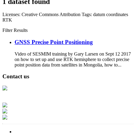
1 dataset found
Licenses:
Creative Commons Attribution
Tags:
datum
coordinates
RTK
Filter Results
GNSS Precise Point Positioning
Video of SESMIM training by Gary Larsen on Sept 12 2017
on how to set up and use RTK hemisphere to collect precise
point position data from satellites in Mongolia, how to...
Contact us
Address: Ашигт малтмал, газрын тосны газар, Монгол Улс, Улаанбаатар
хот 15170, Чингэлтэй дүүрэг, Барилгачдын талбай-3, Засгийн газрын XII
байр, баруун жигүүр
Факс: 976-11-310370
Вэб админ: 976-51-263915
Цахим шуудан: info@mrpam.gov.mn