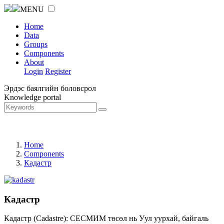
MENU
Home
Data
Groups
Components
About
Login
Register
Эрдэс баялгийн боловсрол
Knowledge portal
Home
Components
Кадастр
Кадастр
Кадастр (Cadastre): СЕСМИМ төсөл нь Уул уурхай, байгаль