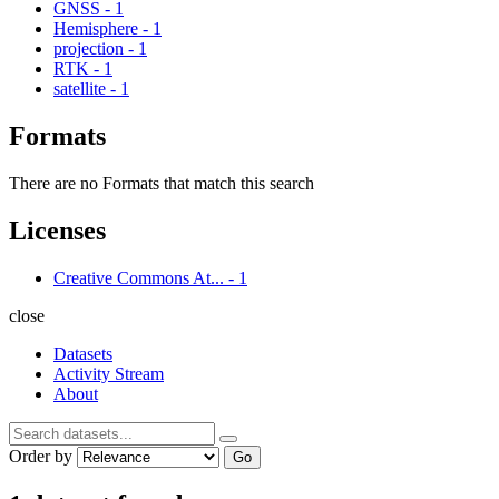
GNSS
-
1
Hemisphere
-
1
projection
-
1
RTK
-
1
satellite
-
1
Formats
There are no Formats that match this search
Licenses
Creative Commons At...
-
1
close
Datasets
Activity Stream
About
Order by
Go