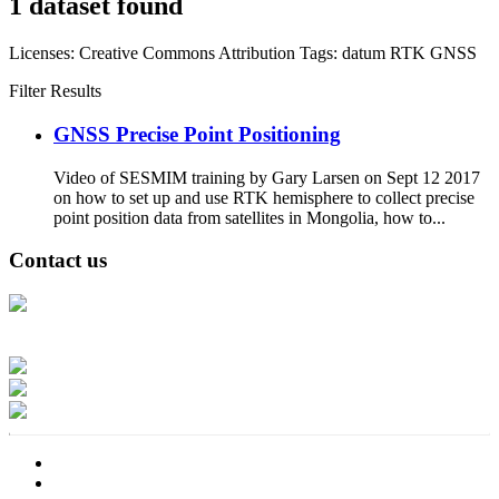
1 dataset found
Licenses:
Creative Commons Attribution
Tags:
datum
RTK
GNSS
Filter Results
GNSS Precise Point Positioning
Video of SESMIM training by Gary Larsen on Sept 12 2017
on how to set up and use RTK hemisphere to collect precise
point position data from satellites in Mongolia, how to...
Contact us
Address: Ашигт малтмал, газрын тосны газар, Монгол Улс, Улаанбаатар
хот 15170, Чингэлтэй дүүрэг, Барилгачдын талбай-3, Засгийн газрын XII
байр, баруун жигүүр
Факс: 976-11-310370
Вэб админ: 976-51-263915
Цахим шуудан: info@mrpam.gov.mn