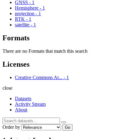
GNSS
-
1
Hemisphere
-
1
projection
-
1
RTK
-
1
satellite
-
1
Formats
There are no Formats that match this search
Licenses
Creative Commons At...
-
1
close
Datasets
Activity Stream
About
Order by
Go