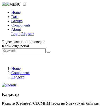
MENU
Home
Data
Groups
Components
About
Login
Register
Эрдэс баялгийн боловсрол
Knowledge portal
Home
Components
Кадастр
Кадастр
Кадастр (Cadastre): СЕСМИМ төсөл нь Уул уурхай, байгаль