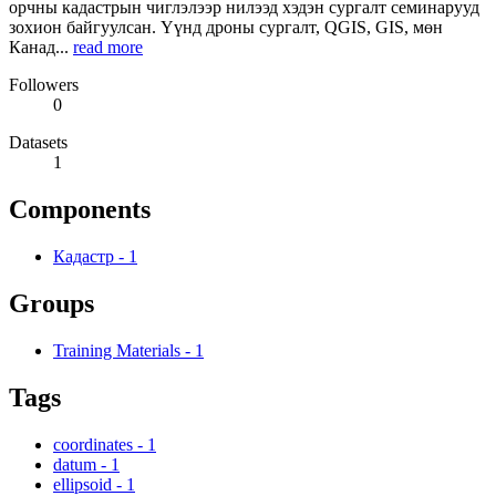
орчны кадастрын чиглэлээр нилээд хэдэн сургалт семинарууд
зохион байгуулсан. Үүнд дроны сургалт, QGIS, GIS, мөн
Канад...
read more
Followers
0
Datasets
1
Components
Кадастр
-
1
Groups
Training Materials
-
1
Tags
coordinates
-
1
datum
-
1
ellipsoid
-
1